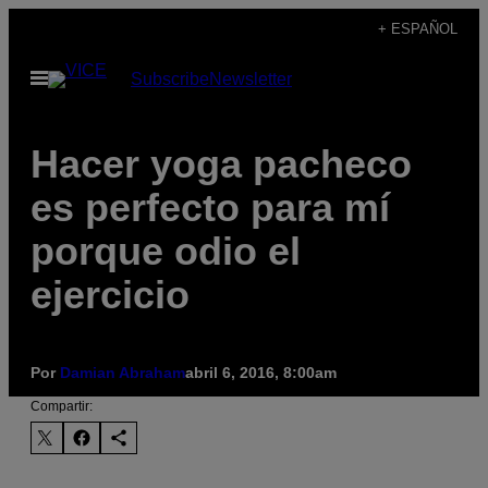
Saltar
+ ESPAÑOL
al
Abrir
Subscribe
Newsletter
contenido
Menú
Hacer yoga pacheco
es perfecto para mí
porque odio el
ejercicio
Por
Damian Abraham
abril 6, 2016, 8:00am
Compartir: