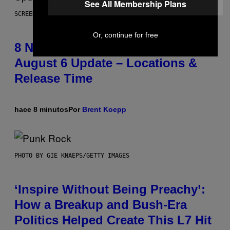
See All Membership Plans
SCREENSHOT: EPIC GAMES
Or, continue for free
8 New Fortnite Sprites Added in
August 6 Update – Locations &
Release Time
hace 8 minutos
Por
Brent Koepp
PHOTO BY GIE KNAEPS/GETTY IMAGES
‘Inspire Without Being Preachy’:
How a Breakup and Bush-Era
Politics Helped Create This L7 Hit