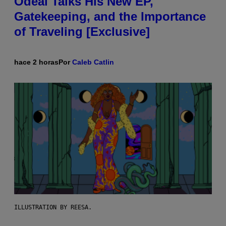
Odeal Talks His New EP,
Gatekeeping, and the Importance
of Traveling [Exclusive]
hace 2 horas
Por
Caleb Catlin
ILLUSTRATION BY REESA.