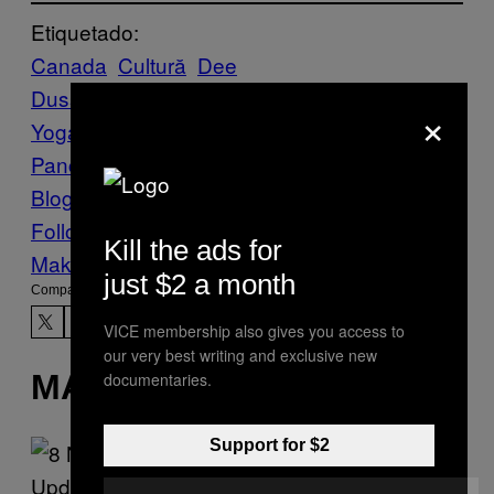
Etiquetado:
Canada
Cultură
Dee
Dussault
Drogas
ganja yoga
House of
×
Yoga
Lucelene
Pancini
mariguana
Marihuana
mota
Vice
Blog
Follow Us On Discover
Kill the ads for
Make Us Preferred In Top Stories
just $2 a month
Compartir:
VICE membership also gives you access to
our very best writing and exclusive new
MÁS DE LO MISMO
documentaries.
Support for $2