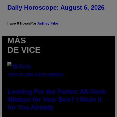
Daily Horoscope: August 6, 2026
hace 8 horas
Por
Ashley Fike
MÁS
DE VICE
(PHOTO BY MICK HUTSON/REDFERNS)
Looking For the Perfect Alt-Rock
Mixtape for Your Boo? I Made It
for You Already