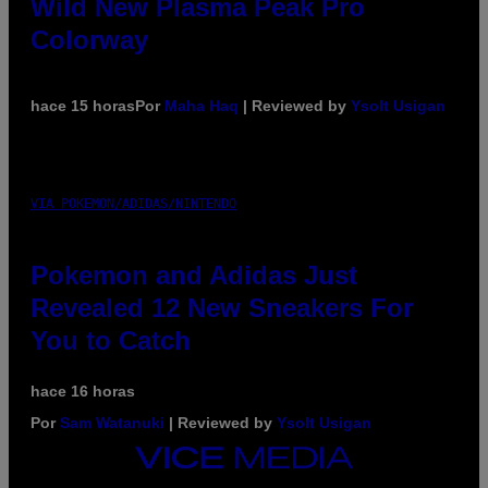
Wild New Plasma Peak Pro
Colorway
hace 15 horas
Por
Maha Haq
| Reviewed by
Ysolt Usigan
VIA POKEMON/ADIDAS/NINTENDO
Pokemon and Adidas Just
Revealed 12 New Sneakers For
You to Catch
hace 16 horas
Por
Sam Watanuki
| Reviewed by
Ysolt Usigan
VICE
MEDIA