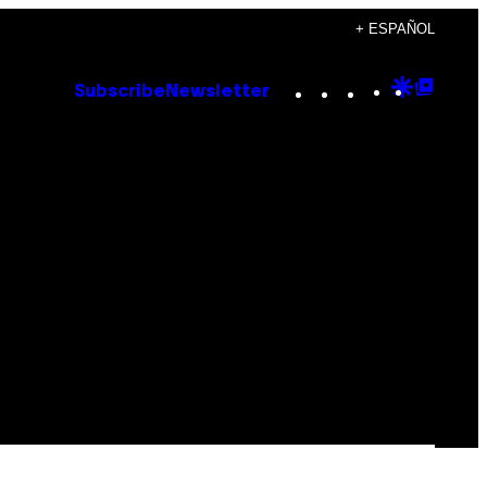
+ ESPAÑOL
Instagram
TikTok
YouTube
Google
Goog
Subscribe
Newsletter
Discove
Top
Posts