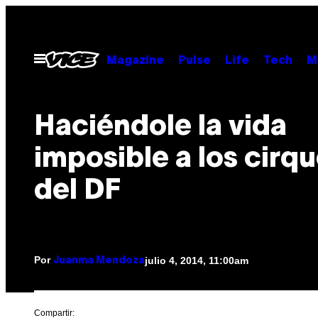
Saltar
al
contenido
Abrir
Magazine
Pulse
Life
Tech
M
Menú
Haciéndole la vida
imposible a los cirq
del DF
Por
julio 4, 2014, 11:00am
Juanma Mendoza
Compartir: