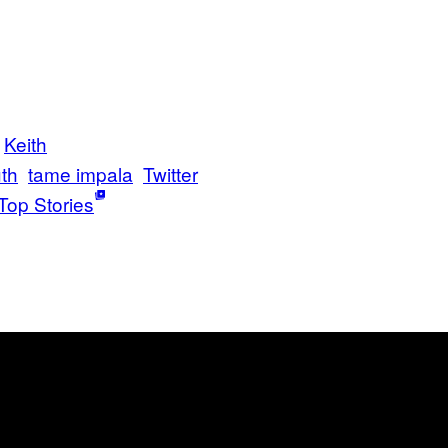
Keith
th
tame impala
Twitter
Top Stories