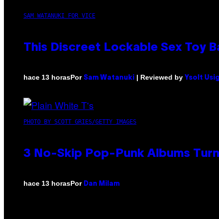
SAM WATANUKI FOR VICE
This Discreet Lockable Sex Toy 
Por
| Reviewed by
hace 13 horas
Sam Watanuki
Ysolt Usi
PHOTO BY SCOTT GRIES/GETTY IMAGES
3 No-Skip Pop-Punk Albums Turni
Por
hace 13 horas
Dan Milam