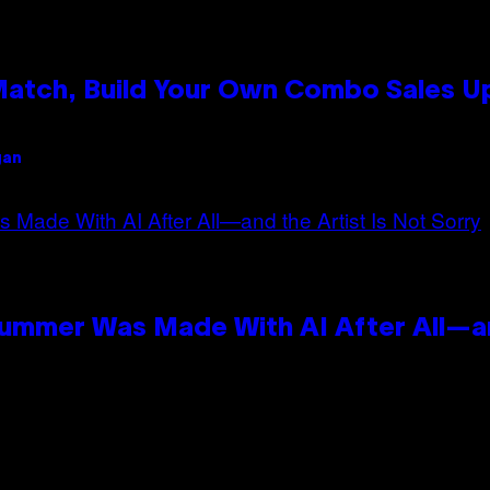
 Match, Build Your Own Combo Sales 
gan
Summer Was Made With AI After All—an