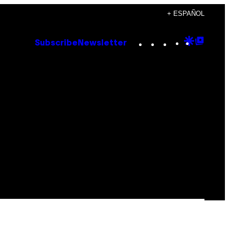
+ ESPAÑOL
Instagram
TikTok
YouTube
Google
Goog
Subscribe
Newsletter
Discove
Top
Posts