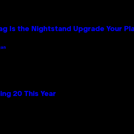
Bag Is the Nightstand Upgrade Your P
gan
ng 20 This Year