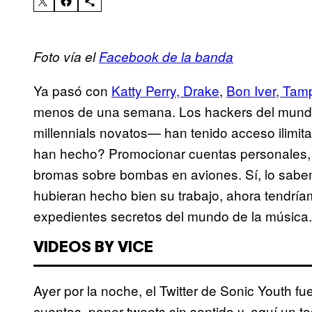
Foto vía el
Facebook de la banda
Ya pasó con
Katty Perry, Drake
,
Bon Iver, Tam
menos de una semana. Los hackers del mund
millennials novatos— han tenido acceso ilimit
han hecho? Promocionar cuentas personales, la
bromas sobre bombas en aviones. Sí, lo sabem
hubieran hecho bien su trabajo, ahora tendría
expedientes secretos del mundo de la música.
VIDEOS BY VICE
Ayer por la noche, el Twitter de Sonic Youth 
cuentas, poner tweets sin sentido y, aquí un 