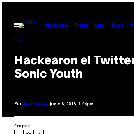
Saltar
al
contenido
Abrir
Magazine
Pulse
Life
Tech
M
Menú
Música
Hackearon el Twitte
Sonic Youth
Por
junio 8, 2016, 1:04pm
Gio Franzoni
Compartir: