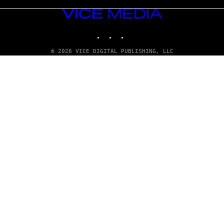
VICE
MEDIA
INSTAGRAM
TIKTOK
YOUTUBE
© 2026 VICE DIGITAL PUBLISHING, LLC