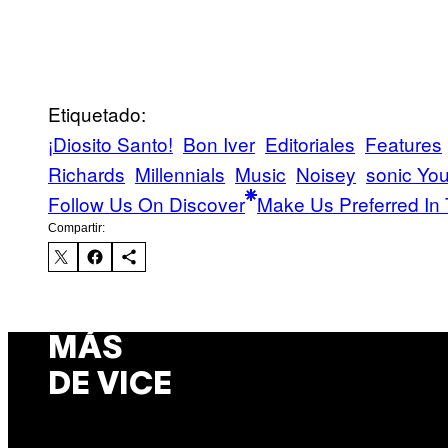
Etiquetado:
¡Diosito Santo!
Bon Iver
Editoriales
Features
Richards
Millennials
Music
Noisey
sonic You
Follow Us On Discover
Make Us Preferred In 
Compartir:
MÁS
DE VICE