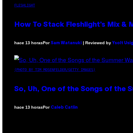
FLESHLIGHT
How To Stack Fleshlight’s Mix &
Por
| Reviewed by
hace 13 horas
Sam Watanuki
Ysolt Usi
(PHOTO BY TIM MOSENFELDER/GETTY IMAGES)
So, Uh, One of the Songs of the 
Por
hace 13 horas
Caleb Catlin