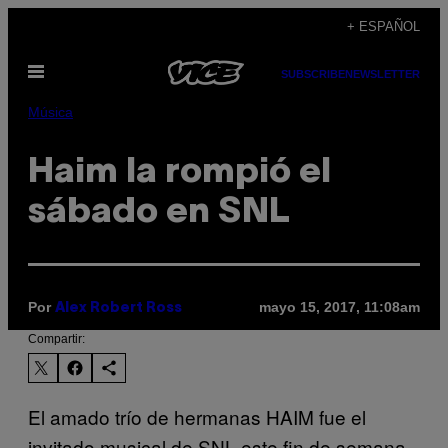
Saltar
+ ESPAÑOL
al
Abrir
contenido
SUBSCRIBE
NEWSLETTER
Menú
Música
Haim la rompió el
sábado en SNL
Por
mayo 15, 2017, 11:08am
Alex Robert Ross
Compartir:
El amado trío de hermanas HAIM fue el
invitado musical de SNL este fin de semana,