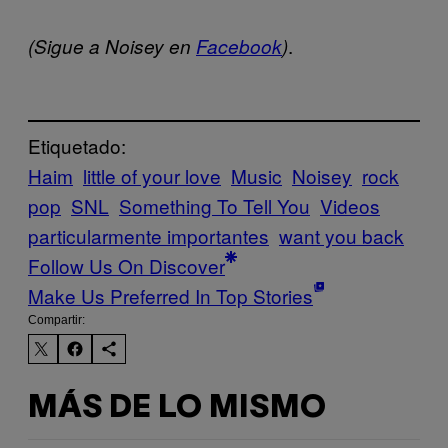
.
(Sigue a Noisey en
Facebook
)
Etiquetado:
Haim
little of your love
Music
Noisey
rock
pop
SNL
Something To Tell You
Videos
particularmente importantes
want you back
Follow Us On Discover
Make Us Preferred In Top Stories
Compartir:
MÁS DE LO MISMO