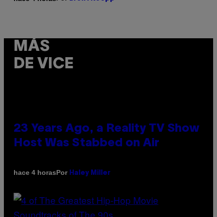
MÁS
DE VICE
23 Years Ago, a Reality TV Show
Host Was Stabbed on Air
Por
hace 4 horas
Haley Miller