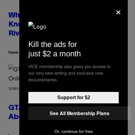
×
Who Is The Hood? Everything To
Know About The Newest Marvel
Rivals Character
Kill the ads for
just $2 a month
Por
hace 2 horas
Denny Connolly
VICE membership also gives you access to
our very best writing and exclusive new
documentaries.
SCREENSHOT: ROCKSTAR GAMES
Support for $2
GTA 6 Gets Concerning Update
See All Membership Plans
About GTA Online Release Date
Or, continue for free