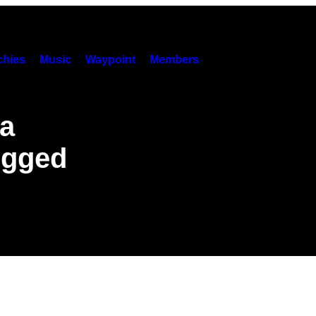
hies
Music
Waypoint
Members
la
ugged