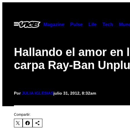
Saltar
al
contenido
Abrir
Magazine
Pulse
Life
Tech
Munc
Menú
Hallando el amor en 
carpa Ray-Ban Unpl
Por
JULIA IGLESIAS
julio 31, 2012, 8:32am
Compartir: