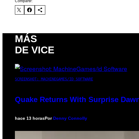
Compartir:
MÁS
DE VICE
SCREENSHOT: MACHINEGAMES/ID SOFTWARE
Quake Returns With Surprise Dawn
hace 13 horas
Por
Denny Connolly