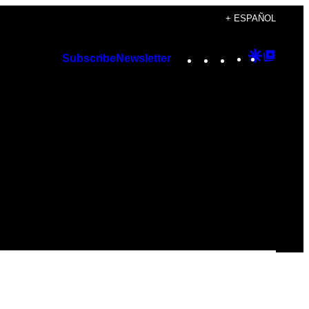
+ ESPAÑOL
Instagram
TikTok
YouTube
Google
Googl
Subscribe
Newsletter
Discover
Top
Posts