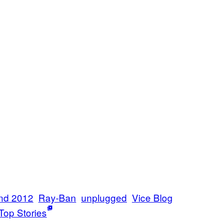
nd 2012
Ray-Ban
unplugged
Vice Blog
Top Stories