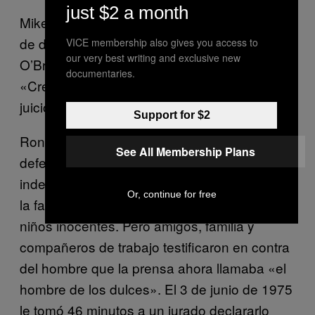
just $2 a month
Mike recuerda el caso claramente. Después
de décadas, su memoria sigue intacta. «A
VICE membership also gives you access to
our very best writing and exclusive new
O’Bryan le encantaba la atención», dijo.
documentaries.
«Creo que incluso le encantó durante el
juicio».
Support for $2
Ronald se declaró «no culpable», y su
See All Membership Plans
defensa culpó a un hombre anónimo e
indetectable: un sujeto enfermizo que usaba
Or, continue for free
la fachada de Halloween para envenenar a
niños inocentes. Pero amigos, familia y
compañeros de trabajo testificaron en contra
del hombre que la prensa ahora llamaba «el
hombre de los dulces». El 3 de junio de 1975
le tomó 46 minutos a un jurado declararlo