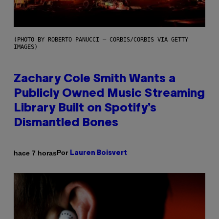
(PHOTO BY ROBERTO PANUCCI – CORBIS/CORBIS VIA GETTY
IMAGES)
Zachary Cole Smith Wants a
Publicly Owned Music Streaming
Library Built on Spotify’s
Dismantled Bones
Por
hace 7 horas
Lauren Boisvert