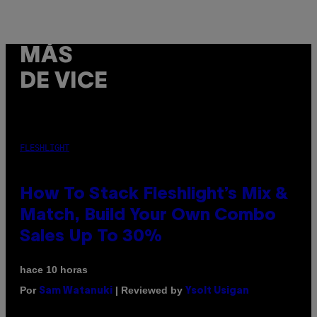
MÁS
DE VICE
FLESHLIGHT
How To Stack Fleshlight’s Mix &
Match, Build Your Own Combo
Sales Up To 30%
hace 10 horas
Por
| Reviewed by
Sam Watanuki
Ysolt Usigan