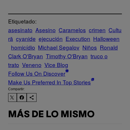
Etiquetado:
asesinato
Asesino
Caramelos
crimen
Cultu
ră
cyanide
ejecución
Execution
Halloween
homicídio
Michael Segalov
Niños
Ronald
Clark O'Bryan
Timothy O'Bryan
truco o
trato
Veneno
Vice Blog
Follow Us On Discover
Make Us Preferred In Top Stories
Compartir:
MÁS DE LO MISMO