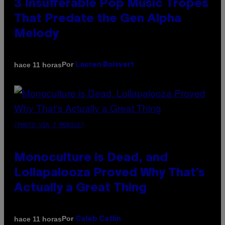
3 Insufferable Pop Music Tropes
That Predate the Gen Alpha
Melody
Por
hace 11 horas
Lauren Boisvert
(PHOTO VIA T-MOBILE)
Monoculture is Dead, and
Lollapalooza Proved Why That’s
Actually a Great Thing
Por
hace 11 horas
Caleb Catlin