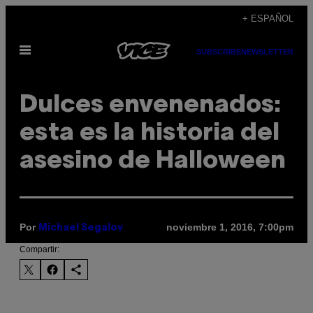
Saltar
+ ESPAÑOL
al
Abrir
contenido
SUBSCRIBE
NEWSLETTER
Menú
Dulces envenenados:
esta es la historia del
asesino de Halloween
Por
noviembre 1, 2016, 7:00pm
Michael Segalov
Compartir: