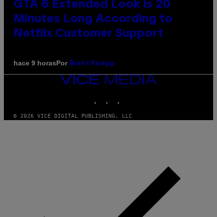
GTA 6 Extended Look is 20
Minutes Long According to
Netflix Customer Support
Por
hace 9 horas
Brent Koepp
VICE
MEDIA
INSTAGRAM
TIKTOK
YOUTUBE
© 2026 VICE DIGITAL PUBLISHING, LLC