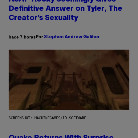
Definitive Answer on Tyler, The
Creator’s Sexuality
Por
hace 7 horas
Stephen Andrew Galiher
SCREENSHOT: MACHINEGAMES/ID SOFTWARE