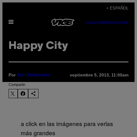
Saltar
+ ESPAÑOL
al
Abrir
contenido
SUBSCRIBE
NEWSLETTER
Menú
Happy City
Por
septiembre 5, 2013, 11:00am
Kurt Hollander
Compartir:
a click en las imágenes para verlas
más grandes