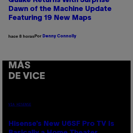
Quake Returns With Surprise
Dawn of the Machine Update
Featuring 19 New Maps
Por
hace 8 horas
Denny Connolly
MÁS
DE VICE
VIA HISENSE
Hisense’s New U6SF Pro TV Is
Basically a Home Theater,