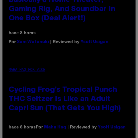
Gaming Rig, And Soundbar In
One Box (Deal Alert!)
hace 8 horas
Por
| Reviewed by
Sam Watanuki
Ysolt Usigan
MAHA HAQ FOR VICE
Cycling Frog’s Tropical Punch
THC Seltzer Is Like an Adult
Capri Sun (That Gets You High)
Por
| Reviewed by
hace 8 horas
Maha Haq
Ysolt Usigan