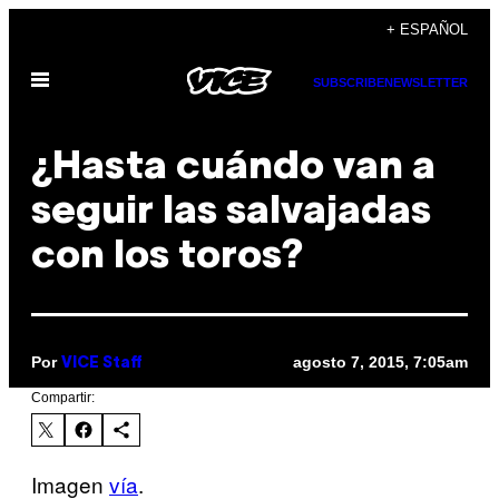
Saltar
+ ESPAÑOL
al
Abrir
contenido
SUBSCRIBE
NEWSLETTER
Menú
¿Hasta cuándo van a
seguir las salvajadas
con los toros?
Por
agosto 7, 2015, 7:05am
VICE Staff
Compartir:
Imagen
vía
.