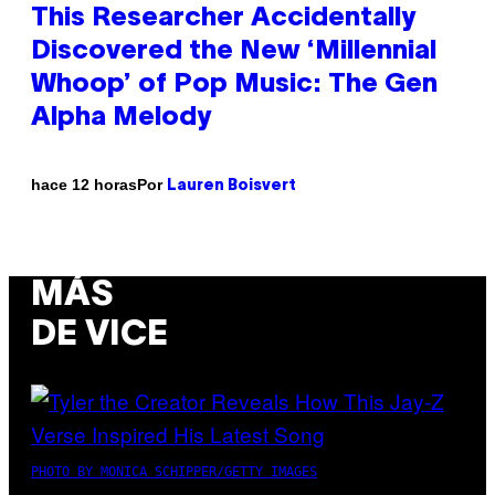
This Researcher Accidentally
Discovered the New ‘Millennial
Whoop’ of Pop Music: The Gen
Alpha Melody
Por
hace 12 horas
Lauren Boisvert
MÁS
DE VICE
PHOTO BY MONICA SCHIPPER/GETTY IMAGES