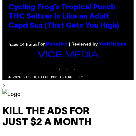
Cycling Frog’s Tropical Punch
THC Seltzer Is Like an Adult
Capri Sun (That Gets You High)
Por
| Reviewed by
hace 14 horas
Maha Haq
Ysolt Usigan
VICE
MEDIA
INSTAGRAM
TIKTOK
YOUTUBE
© 2026 VICE DIGITAL PUBLISHING, LLC
×
KILL THE ADS FOR
JUST $2 A MONTH