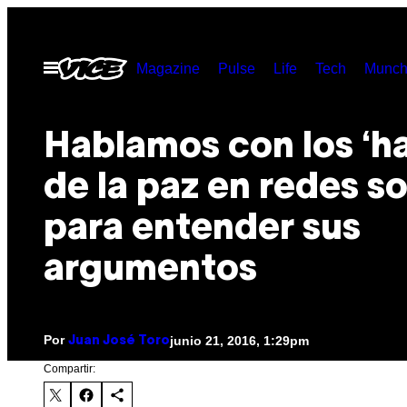
Saltar
al
Abrir
Magazine
Pulse
Life
Tech
Munch
contenido
Menú
Hablamos con los ‘ha
de la paz en redes so
para entender sus
argumentos
Por
junio 21, 2016, 1:29pm
Juan José Toro
Compartir: