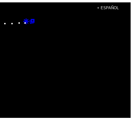
+ ESPAÑOL
Instagram
TikTok
YouTube
Google
Google
Discover
Top
Posts