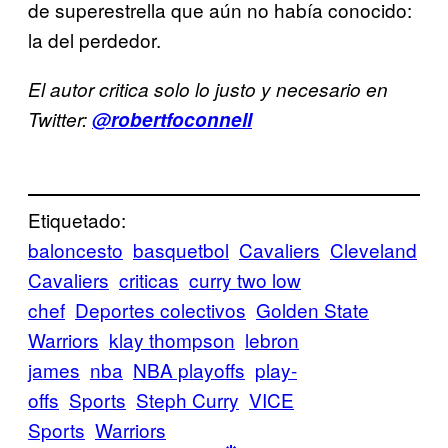
de superestrella que aún no había conocido:
la del perdedor.
El autor critica solo lo justo y necesario en
Twitter:
@
robertfoconnell
Etiquetado:
baloncesto
basquetbol
Cavaliers
Cleveland
Cavaliers
criticas
curry two low
chef
Deportes colectivos
Golden State
Warriors
klay thompson
lebron
james
nba
NBA playoffs
play-
offs
Sports
Steph Curry
VICE
Sports
Warriors