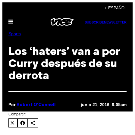
Saltar
+ ESPAÑOL
al
Abrir
contenido
SUBSCRIBE
NEWSLETTER
Menú
Sports
Los ‘haters’ van a por
Curry después de su
derrota
Por
junio 21, 2016, 8:05am
Robert O'Connell
Compartir: