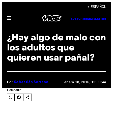
Saltar
+ ESPAÑOL
al
Abrir
contenido
SUBSCRIBE
NEWSLETTER
Menú
¿Hay algo de malo con
los adultos que
quieren usar pañal?
Por
enero 18, 2016, 12:00pm
Sebastián Serrano
Compartir: