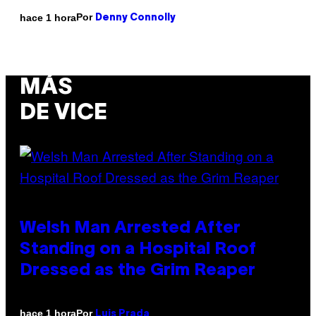
Por
hace 1 hora
Denny Connolly
MÁS
DE VICE
Welsh Man Arrested After
Standing on a Hospital Roof
Dressed as the Grim Reaper
Por
hace 1 hora
Luis Prada