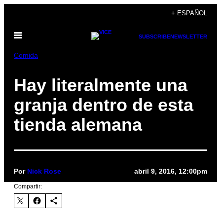
Saltar
+ ESPAÑOL
al
Abrir
contenido
SUBSCRIBE
NEWSLETTER
Menú
Comida
Hay literalmente una
granja dentro de esta
tienda alemana
Por
Nick Rose
abril 9, 2016, 12:00pm
Compartir: