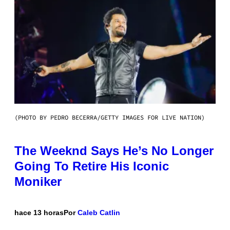
(PHOTO BY PEDRO BECERRA/GETTY IMAGES FOR LIVE NATION)
The Weeknd Says He’s No Longer
Going To Retire His Iconic
Moniker
hace 13 horas
Por
Caleb Catlin