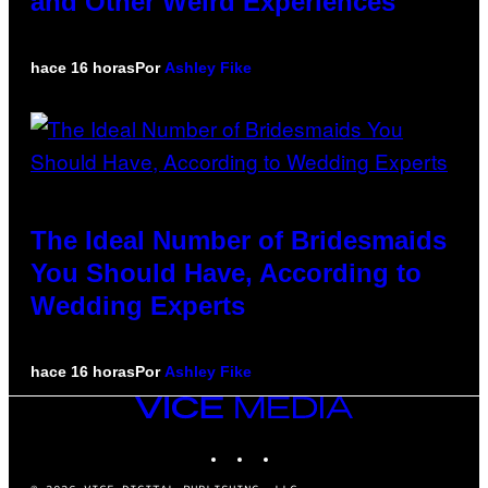
and Other Weird Experiences
hace 16 horas
Por
Ashley Fike
The Ideal Number of Bridesmaids
You Should Have, According to
Wedding Experts
hace 16 horas
Por
Ashley Fike
VICE
MEDIA
INSTAGRAM
TIKTOK
YOUTUBE