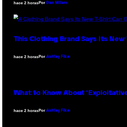
Por
hace 2 horas
Dan Milam
This Clothing Brand Says Its New
Por
hace 2 horas
Ashley Fike
What to Know About ‘Exploitativ
Por
hace 2 horas
Ashley Fike