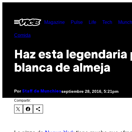
Saltar
al
Abrir
Magazine
Pulse
Life
Tech
Munch
contenido
Menú
Comida
Haz esta legendaria 
blanca de almeja
Por
septiembre 28, 2016, 5:21pm
Staff de Munchies
Compartir: