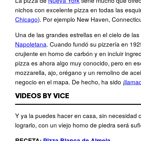
La pizza de
Nueva York
tiene mucho que ofrec
nichos con excelente pizza en todas las esqu
Chicago
). Por ejemplo New Haven, Connecticu
Una de las grandes estrellas en el cielo de l
Napoletana
. Cuando fundó su pizzería en 1925
crujiente en horno de carbón y en incluir ingre
pizza es ahora algo muy conocido, pero en es
mozzarella, ajo, orégano y un remolino de acei
negocio en el mapa. De hecho, ha sido ¡
llama
VIDEOS BY VICE
Y ya la puedes hacer en casa, sin necesidad d
lograrlo, con un viejo horno de piedra será suf
RECETA:
Pizza Blanca de Almeja