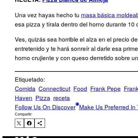
Una vez hayas hecho tu
masa básica moldea
esa pizza y tírala dentro del horno durante 10 
Ves, quizás sea horrible el alza en el precio d
entretenido y te hará sonreír al darle esa pri
horno crujiente y con queso derretido sobre 
Etiquetado:
Comida
Connecticut
Food
Frank Pepe
Fran
Haven
Pizza
receta
Follow Us On Discover
Make Us Preferred In 
Compartir: