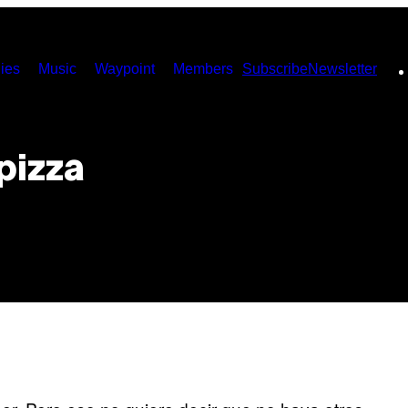
ies
Music
Waypoint
Members
Subscribe
Newsletter
pizza