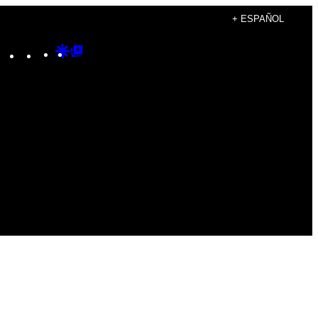
+ ESPAÑOL
Instagram
TikTok
YouTube
Google
Google
Discover
Top
Posts