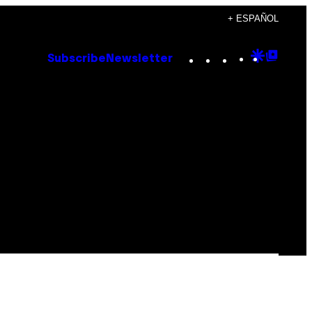
+ ESPAÑOL
Instagram
TikTok
YouTube
Google
Goog
Subscribe
Newsletter
Discove
Top
Posts