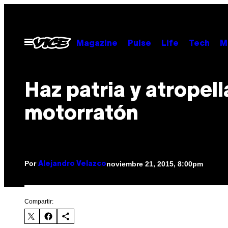
Saltar
al
contenido
Abrir
Magazine
Pulse
Life
Tech
M
Menú
Haz patria y atropell
motorratón
Por
noviembre 21, 2015, 8:00pm
Alejandro Velazco
Compartir: