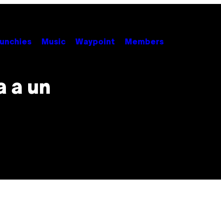
unchies
Music
Waypoint
Members
a a un