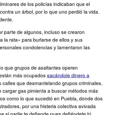
liminares de los policías indicaban que el
ontra un árbol, por lo que uno perdió la vida.
dente.
or parte de algunos, incluso se crearon
a rata» para burlarse de ellos y sus
personales condolencias y lamentaron las
do que grupos de asaltantes operen
as están más ocupados
sacándole dinero a
s calles que desmantelando grupos criminales.
e cargar gas pimienta a buscar métodos más
mos como lo que sucedió en Puebla, donde dos
adores, por una histeria colectiva avivada
ue si nadie te defiende pues defiéndete tú