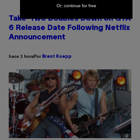
Or, continue for free
Take-Two Doubles Down on GTA
6 Release Date Following Netflix
Announcement
Por
hace 1 hora
Brent Koepp