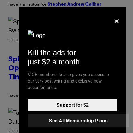
Por
hace 7 minutos
Stephen Andrew Galiher
×
SCREENSHOT: NINTENDO
Kill the ads for
Splatoon Raiders Patch
just $2 a month
Optimizes The Game With Some
VICE membership also gives you access to
Timely Fixes
our very best writing and exclusive new
documentaries.
Por
hace 7 minutos
Denny Connolly
Support for $2
See All Membership Plans
SCREENSHOT: ROCKSTAR GAMES