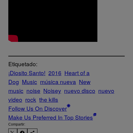
Etiquetado:
¡Diosito Santo!
2016
Heart of a
Dog
Music
música nueva
New
music
noise
Noisey
nuevo disco
nuevo
video
rock
the kills
Follow Us On Discover
Make Us Preferred In Top Stories
Compartir: