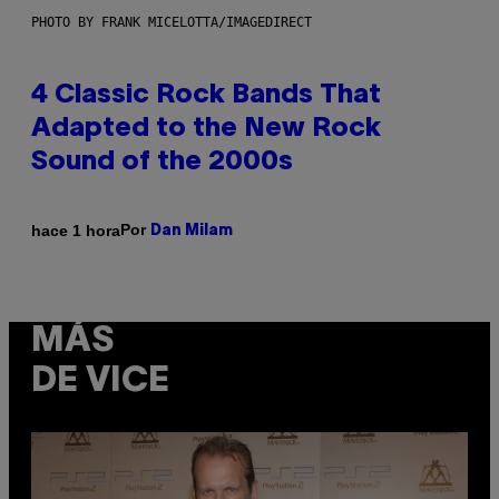
PHOTO BY FRANK MICELOTTA/IMAGEDIRECT
4 Classic Rock Bands That
Adapted to the New Rock
Sound of the 2000s
Por
hace 1 hora
Dan Milam
MÁS
DE VICE