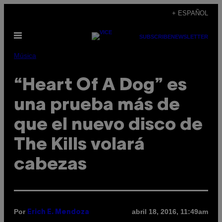
Saltar
+ ESPAÑOL
al
Abrir
contenido
SUBSCRIBE
NEWSLETTER
Menú
Música
“Heart Of A Dog” es
una prueba más de
que el nuevo disco de
The Kills volará
cabezas
Por
abril 18, 2016, 11:49am
Erich E. Mendoza