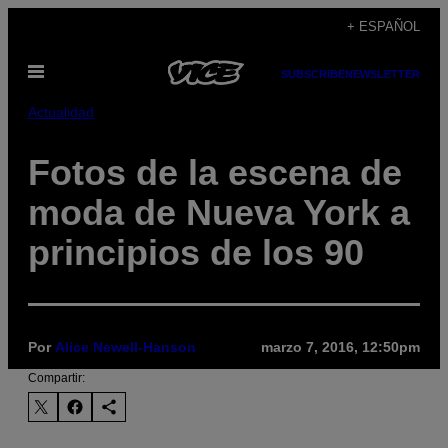
Saltar
+ ESPAÑOL
al
Abrir
contenido
SUBSCRIBE
NEWSLETTER
Menú
Actualidad
Fotos de la escena de
moda de Nueva York a
principios de los 90
Por
Alice Newell-Hanson
marzo 7, 2016, 12:50pm
Compartir: