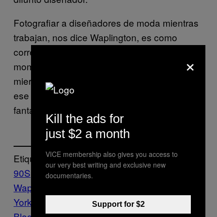
Fotografiar a diseñadores de moda mientras
trabajan, nos dice Waplington, es como
correr una carrera de 10 kilómetros: «Hay
×
momentos en los que te sientes como una
mierda, pero si le dedicas las horas, armar
ese cuerpo de trabajo al final resulta
fantástico.»
Kill the ads for
just $2 a month
VICE membership also gives you access to
Etiquetado:
our very best writing and exclusive new
90S
Fashion
Fotos
Isaac Mizrahi
Nick
documentaries.
Waplington
Nueva
York
NYC
plataformas
tendencias
Vice
Support for $2
Blog
Μodă