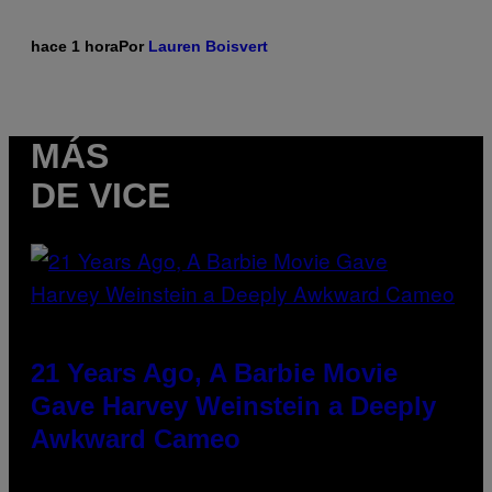
hace 1 hora
Por
Lauren Boisvert
MÁS
DE VICE
21 Years Ago, A Barbie Movie
Gave Harvey Weinstein a Deeply
Awkward Cameo