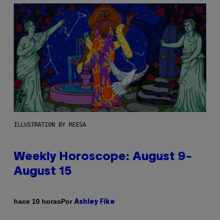
ILLUSTRATION BY REESA
Weekly Horoscope: August 9-
August 15
Por
hace 10 horas
Ashley Fike