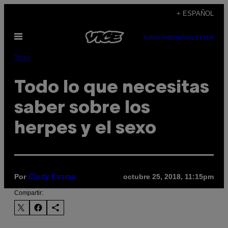
Saltar
+ ESPAÑOL
al
Abrir
contenido
SUBSCRIBE
NEWSLETTER
Menú
Sexo
Todo lo que necesitas
saber sobre los
herpes y el sexo
Por
octubre 25, 2018, 11:15pm
Cindy Kuzma
Compartir: