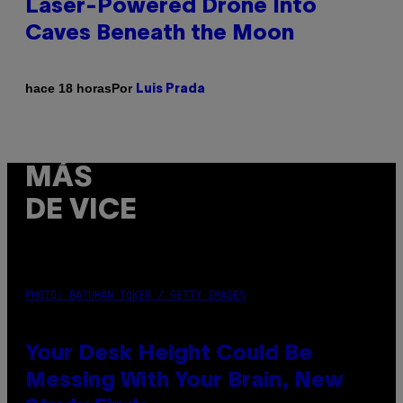
Laser-Powered Drone Into
Caves Beneath the Moon
Por
hace 18 horas
Luis Prada
MÁS
DE VICE
PHOTO: BATUHAN TOKER / GETTY IMAGES
Your Desk Height Could Be
Messing With Your Brain, New