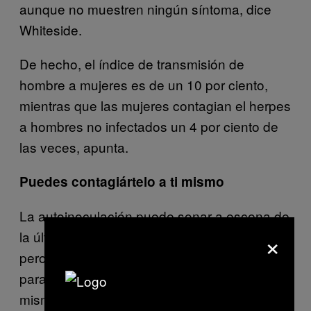
aunque no muestren ningún síntoma, dice
Whiteside.
De hecho, el índice de transmisión de
hombre a mujeres es de un 10 por ciento,
mientras que las mujeres contagian el herpes
a hombres no infectados un 4 por ciento de
las veces, apunta.
Puedes contagiártelo a ti mismo
La autoinoculación puede sonar a escena de
×
la última película de
,
50 sombras de Grey
pero en realidad es el término que se utiliza
para el caso en el que te reinfectas a ti
mismo con el virus, que aunque es poco