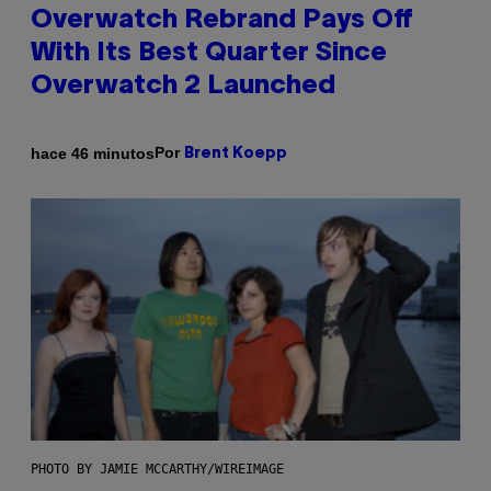
Overwatch Rebrand Pays Off
With Its Best Quarter Since
Overwatch 2 Launched
Por
hace 46 minutos
Brent Koepp
PHOTO BY JAMIE MCCARTHY/WIREIMAGE