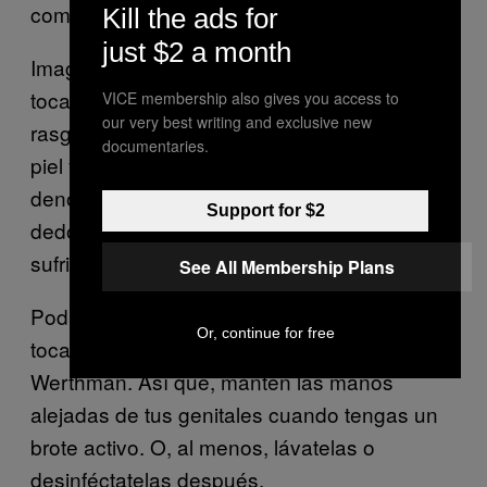
común, es posible, apunta Werthman.
Kill the ads for
just $2 a month
Imagina que tienes una úlcera abierta y la
tocas con las manos. Si tienes un corte o un
VICE membership also gives you access to
our very best writing and exclusive new
rasguño, el virus puede volver a entrar en la
documentaries.
piel y causarte dolorosas ampollas
denominadas “panadizo herpético” en los
Support for $2
dedos. Si te tocas los ojos, también puedes
sufrir queratitis herpética.
See All Membership Plans
Podrías incluso contagiar a alguien si te
Or, continue for free
tocas las úlceras y luego le das la mano, dice
Werthman. Así que, mantén las manos
alejadas de tus genitales cuando tengas un
brote activo. O, al menos, lávatelas o
desinféctatelas después.