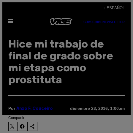
Saltar
+ ESPAÑOL
al
Abrir
contenido
SUBSCRIBE
NEWSLETTER
Menú
Hice mi trabajo de
final de grado sobre
mi etapa como
prostituta
Por
diciembre 23, 2016, 1:00am
Anxo F. Couceiro
Compartir: