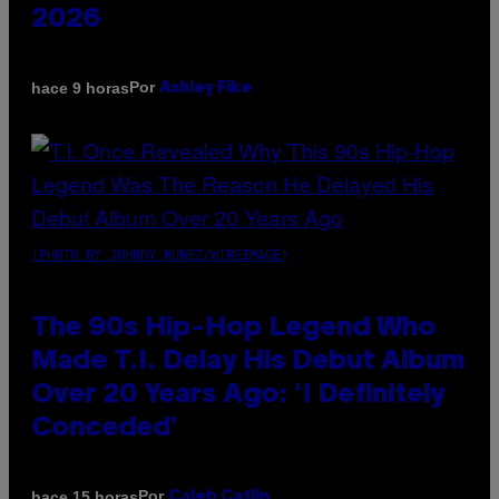
2026
Por
hace 9 horas
Ashley Fike
(PHOTO BY JOHNNY NUNEZ/WIREIMAGE)
The 90s Hip-Hop Legend Who
Made T.I. Delay His Debut Album
Over 20 Years Ago: ‘I Definitely
Conceded’
Por
hace 15 horas
Caleb Catlin