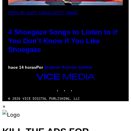
PHOTO BY SCOTT LEGATO/GETTY IMAGES
4 Shoegaze Songs to Listen to if
You Don’t Know if You Like
Shoegaze
hace 14 horas
Por
Stephen Andrew Galiher
VICE
MEDIA
INSTAGRAM
TIKTOK
YOUTUBE
© 2026 VICE DIGITAL PUBLISHING, LLC
×