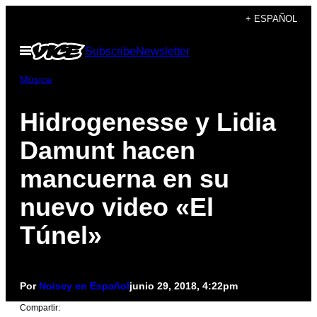
Saltar
+ ESPAÑOL
al
Abrir
Subscribe
Newsletter
contenido
Menú
Música
Hidrogenesse y Lidia
Damunt hacen
mancuerna en su
nuevo video «El
Túnel»
Por
Noisey en Español
junio 29, 2018, 4:22pm
Compartir: