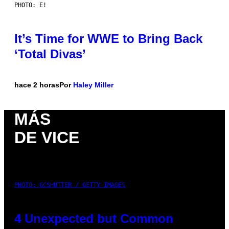
PHOTO: E!
It’s Time for WWE to Bring Back
‘Total Divas’
hace 2 horas
Por
Haley Miller
MÁS
DE VICE
PHOTO: GCSHUTTER / GETTY IMAGES
4 Unexpected but Common