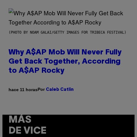
(PHOTO BY NOAM GALAI/GETTY IMAGES FOR TRIBECA FESTIVAL)
Why A$AP Mob Will Never Fully
Get Back Together, According
to A$AP Rocky
Por
hace 11 horas
Caleb Catlin
MÁS
DE VICE