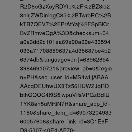
R2D6oGzXoyRDYtp%2F%2BZ3io2
3nlrjZWDinIqgC85%2BTwrbRC%2B
kTB7QEV7%2FPrAtYaj%2FSpBlCr
ByZRmveGgA%3D&checksum=34
a0a3dd2c101ea69e90a90e433594
033a71708859637a4d35687be4b2
6374db&language=en∣=68962854
39846910721&preview_pb=0&regio
n=PH&sec_user_id=MS4wLjABAA
AAcqDEUhwUX8Tz56HUWZJqRD
bthGQOC4t9S5lwpuVIfsVPGzBdIU
1YK8ah5uMRiN7R&share_app_id=
1180&share_item_id=69073204933
60057606&share_link_id=3C1E6F
D8-5307-40E4-AF70-