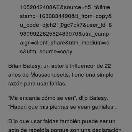
1052042408AE&source=h5_t&time
stamp=1630834490&tt_from=copy&
u_code=djch21j0gc7bk7&user_id=6
980992282582483970&utm_camp
aign=client_share&utm_medium=io
s&utm_source=copy
Brian Batesy, un actor e influencer de 22
años de Massachusetts, tiene una simple
razón para usar faldas.
“Me encanta cómo se ven”, dijo Batesy.
“Hacen que mis piernas se vean geniales”.
Dijo que usar faldas también puede ser un
acto de rebeldía porque son una declaración