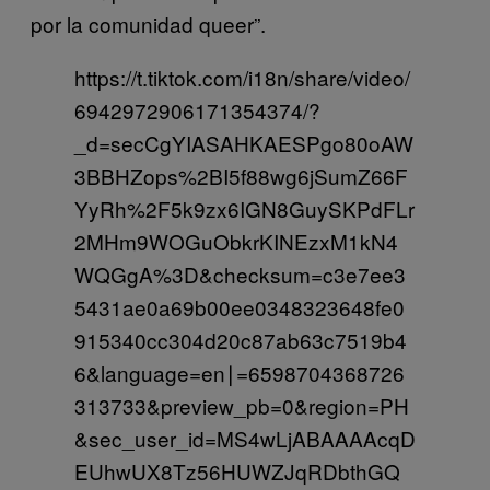
por la comunidad queer”.
https://t.tiktok.com/i18n/share/video/
6942972906171354374/?
_d=secCgYIASAHKAESPgo80oAW
3BBHZops%2BI5f88wg6jSumZ66F
YyRh%2F5k9zx6IGN8GuySKPdFLr
2MHm9WOGuObkrKINEzxM1kN4
WQGgA%3D&checksum=c3e7ee3
5431ae0a69b00ee0348323648fe0
915340cc304d20c87ab63c7519b4
6&language=en∣=6598704368726
313733&preview_pb=0&region=PH
&sec_user_id=MS4wLjABAAAAcqD
EUhwUX8Tz56HUWZJqRDbthGQ