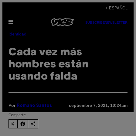
Saltar
+ ESPAÑOL
al
Abrir
contenido
SUBSCRIBE
NEWSLETTER
Menú
Identidad
Cada vez más
hombres están
usando falda
Por
septiembre 7, 2021, 10:24am
Romano Santos
Compartir: