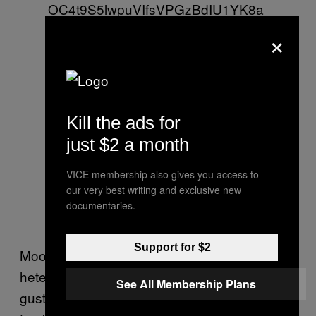
OC4t9S5lwpuVIfsVPGzBdIU1YK8a
h5uMRiN7R&share_app_id=1180&
×
share_item_id=6942972906171354
374&share_link_id=0E7C1B84-
6DD1-4881-AAFF-
BBE25D00854B&source=h5_t&tim
Kill the ads for
estamp=1630855199&tt_from=copy
just $2 a month
&u_code=djch21j0gc7bk7&user_id
VICE membership also gives you access to
=6980992282582483970&utm_ca
our very best writing and exclusive new
mpaign=client_share&utm_medium
documentaries.
=ios&utm_source=copy
Support for $2
Moore se identifica como un hombre
heterosexual cisgénero y dijo que si bien le
See All Membership Plans
gusta usar faldas por estilo y comodidad,