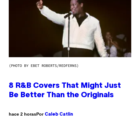
(PHOTO BY EBET ROBERTS/REDFERNS)
8 R&B Covers That Might Just
Be Better Than the Originals
Por
hace 2 horas
Caleb Catlin