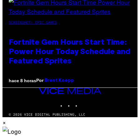
SCREENSHOT: EPIC GAMES
Fortnite Gem Hours Start Time:
Power Hour Today Schedule and
Featured Sprites
Por
hace 8 horas
Brent Koepp
VICE
MEDIA
INSTAGRAM
TIKTOK
YOUTUBE
© 2026 VICE DIGITAL PUBLISHING, LLC
×