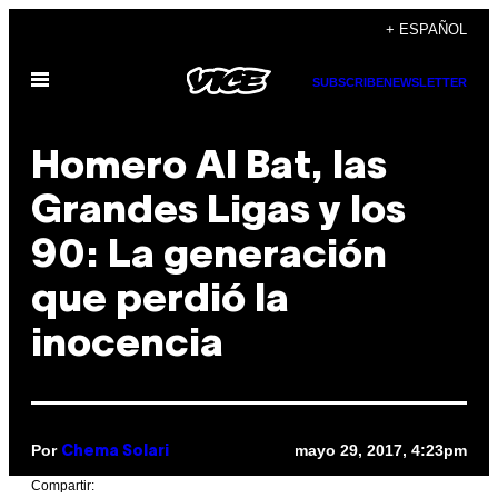
Saltar
+ ESPAÑOL
al
Abrir
contenido
SUBSCRIBE
NEWSLETTER
Menú
Homero Al Bat, las
Grandes Ligas y los
90: La generación
que perdió la
inocencia
Por
mayo 29, 2017, 4:23pm
Chema Solari
Compartir: