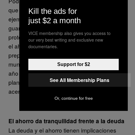
Podemos encontrar otros ejemplos en los
que se ahorra. Ciertas comunidades, por
Kill the ads for
ejemplo, ahorran y planean para el futuro
just $2 a month
guardando el agua de la lluvia para
VICE membership also gives you access to
protegerse frente a la sequía del verano. Así
our very best writing and exclusive new
el ahorro está orientado hacia el futuro, para
documentaries.
prepararse para lo que viene. En nuestro
mundo, sabemos que la Navidad viene cada
Support for $2
año y hay que comprar regalos: una buena
See All Membership Plans
planeación puede evitar angustias cuando se
acerca el final del año.
Or, continue for free
El ahorro da tranquilidad frente a la deuda
La deuda y el ahorro tienen implicaciones