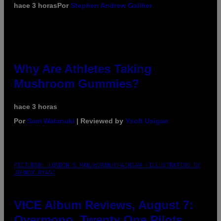
hace 3 horas
Por
Stephen Andrew Galiher
Why Are Athletes Taking
Mushroom Gummies?
hace 3 horas
Por
Sam Watanuki
| Reviewed by
Ysolt Usigan
PICTURED: LONDON'S MAN/WOMAN/CHAINSAW (ILLUSTRATION BY
JOHNNY RYAN)
VICE Album Reviews, August 7:
Overmono, Twenty One Pilots,