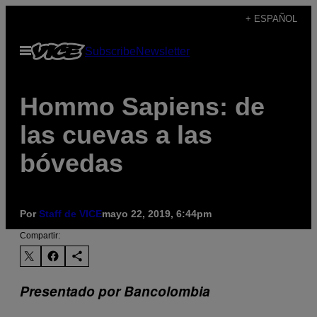
Saltar
+ ESPAÑOL
al
Abrir
Subscribe
Newsletter
contenido
Menú
Hommo Sapiens: de
las cuevas a las
bóvedas
Por
Staff de VICE
mayo 22, 2019, 6:44pm
Compartir:
Presentado por Bancolombia