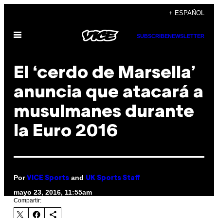
Saltar
+ ESPAÑOL
al
Abrir
contenido
SUBSCRIBE
NEWSLETTER
Menú
El ‘cerdo de Marsella’
anuncia que atacará a
musulmanes durante
la Euro 2016
Por
and
VICE Sports
UK Sports Staff
mayo 23, 2016, 11:55am
Compartir: