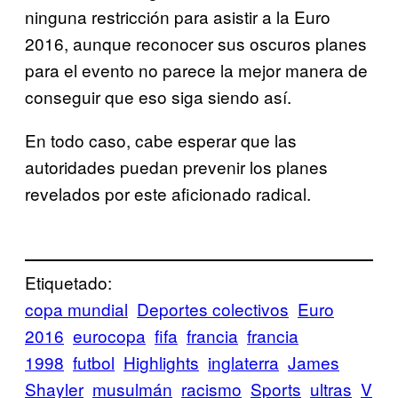
ninguna restricción para asistir a la Euro
2016, aunque reconocer sus oscuros planes
para el evento no parece la mejor manera de
conseguir que eso siga siendo así.
En todo caso, cabe esperar que las
autoridades puedan prevenir los planes
revelados por este aficionado radical.
Etiquetado:
copa mundial
Deportes colectivos
Euro
2016
eurocopa
fifa
francia
francia
1998
futbol
Highlights
inglaterra
James
Shayler
musulmán
racismo
Sports
ultras
V