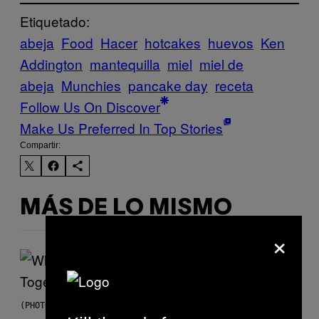
Etiquetado:
abeja
Food
Hacer
hotcakes
huevos
Ken
Addington
mantequilla
miel
miel de
abeja
Munchies
pancake day
receta
Follow Us On Discover
Make Us Preferred In Top Stories
Compartir:
MÁS DE LO MISMO
×
(PHOTO BY NOAM GALAI/GETTY IMAGES FOR TRIBECA FESTIVAL)