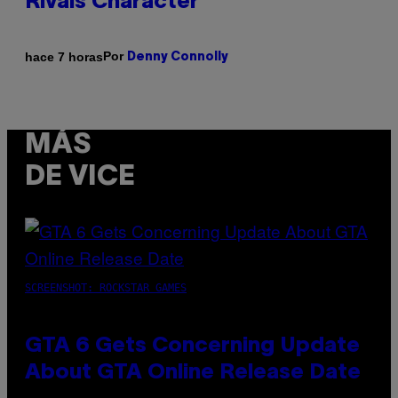
Rivals Character
Por
hace 7 horas
Denny Connolly
MÁS
DE VICE
SCREENSHOT: ROCKSTAR GAMES
GTA 6 Gets Concerning Update
About GTA Online Release Date