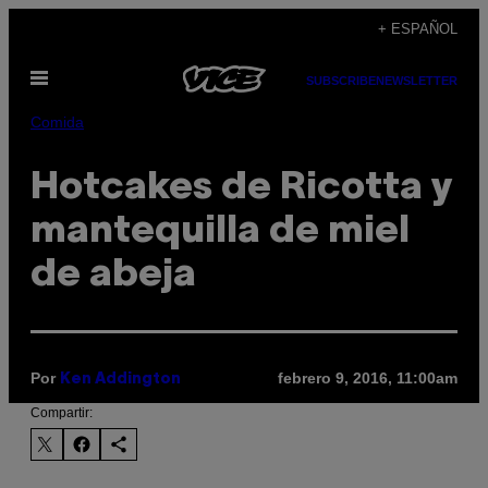
Saltar
+ ESPAÑOL
al
Abrir
contenido
SUBSCRIBE
NEWSLETTER
Menú
Comida
Hotcakes de Ricotta y
mantequilla de miel
de abeja
Por
febrero 9, 2016, 11:00am
Ken Addington
Compartir: