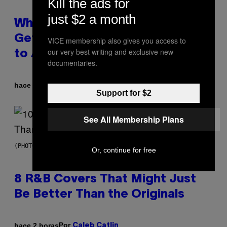
Kill the ads for
just $2 a month
Why A$AP Mob Will Never Fully
Get Back Together, According
VICE membership also gives you access to
our very best writing and exclusive new
to A$AP Rocky
documentaries.
Por
hace 1 hora
Caleb Catlin
Support for $2
See All Membership Plans
(PHOTO BY EBET ROBERTS/REDFERNS)
Or, continue for free
8 R&B Covers That Might Just
Be Better Than the Originals
Por
hace 2 horas
Caleb Catlin