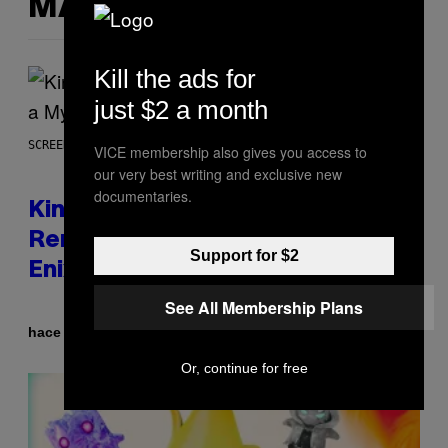
MÁS DE LO MISMO
Kill the ads for
just $2 a month
SCREENSHOT: SQUARE ENIX
VICE membership also gives you access to
our very best writing and exclusive new
documentaries.
Kingdom Hearts 4 Release Date
Remains a Mystery After Square
Support for $2
Enix Financial Report
See All Membership Plans
Por
hace 37 minutos
Brent Koepp
Or, continue for free