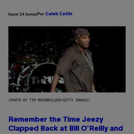
Por
hace 14 horas
Caleb Catlin
(PHOTO BY TIM MOSENFELDER/GETTY IMAGES)
Remember the Time Jeezy
Clapped Back at Bill O’Reilly and