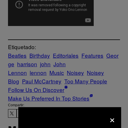
Etiquetado:
Beatles
Birthday
Editoriales
Features
Geor
ge
harrison
john
John
Lennon
lennon
Music
Noisey
Noisey
Blog
Paul McCartney
Too Many People
Follow Us On Discover
Make Us Preferred In Top Stories
Compartir:
×