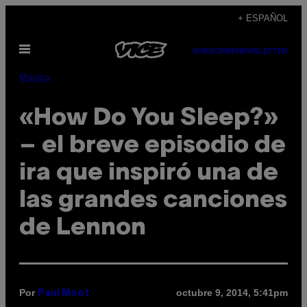
Saltar
+ ESPAÑOL
al
Abrir
contenido
SUBSCRIBE
NEWSLETTER
Menú
Música
«How Do You Sleep?»
– el breve episodio de
ira que inspiró una de
las grandes canciones
de Lennon
Por
octubre 9, 2014, 5:41pm
Paul Moot