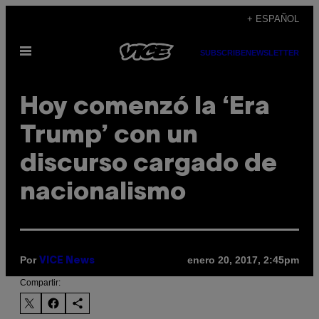
Saltar
+ ESPAÑOL
al
Abrir
contenido
SUBSCRIBE
NEWSLETTER
Menú
Hoy comenzó la ‘Era
Trump’ con un
discurso cargado de
nacionalismo
Por
enero 20, 2017, 2:45pm
VICE News
Compartir: