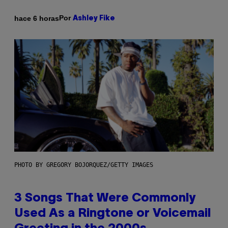
Por
hace 6 horas
Ashley Fike
PHOTO BY GREGORY BOJORQUEZ/GETTY IMAGES
3 Songs That Were Commonly
Used As a Ringtone or Voicemail