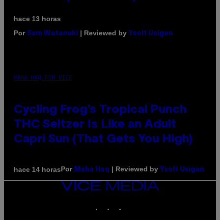
hace 13 horas
Por
| Reviewed by
Sam Watanuki
Ysolt Usigan
MAHA HAQ FOR VICE
Cycling Frog’s Tropical Punch
THC Seltzer Is Like an Adult
Capri Sun (That Gets You High)
Por
| Reviewed by
hace 14 horas
Maha Haq
Ysolt Usigan
VICE
MEDIA
INSTAGRAM
TIKTOK
YOUTUBE