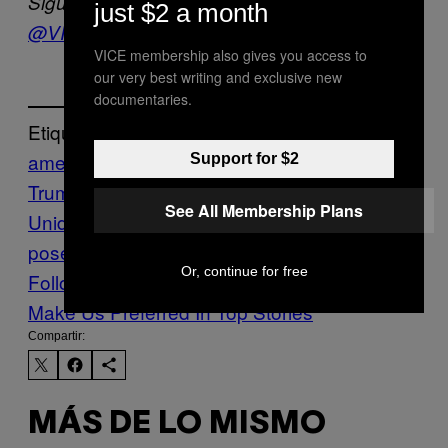
Sigue a VICE News en español en Twitter:
just $2 a month
@VICENewsES
VICE membership also gives you access to
our very best writing and exclusive new
documentaries.
Etiquetado:
americas
barack obama
Capitólio
Donald
Support for $2
Trump
Estados
See All Membership Plans
Unidos
Politică
Presidente
toma de
posesión
VICE News
washington dc
Or, continue for free
Follow Us On Discover
Make Us Preferred In Top Stories
Compartir:
MÁS DE LO MISMO