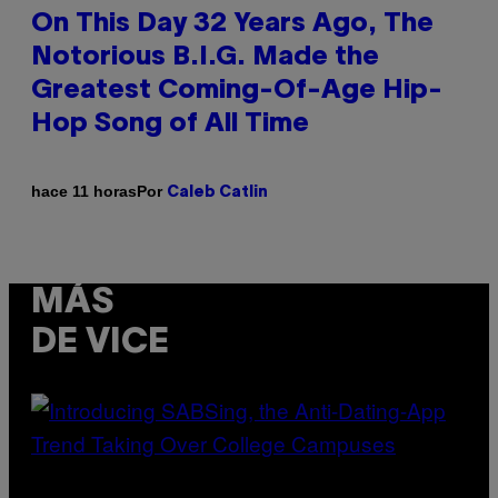
On This Day 32 Years Ago, The
Notorious B.I.G. Made the
Greatest Coming-Of-Age Hip-
Hop Song of All Time
Por
hace 11 horas
Caleb Catlin
MÁS
DE VICE