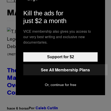
Kill the ads for
MÁS DE LO MISMO
just $2 a month
VICE membership also gives you access to
our very best writing and exclusive new
documentaries.
(PHOTO BY JOHNNY NUNEZ/WIREIMAGE)
Support for $2
See All Membership Plans
The 90s Hip-Hop Legend Who
Made T.I. Delay His Debut Album
Or, continue for free
Over 20 Years Ago: ‘I Definitely
Conceded’
Por
hace 6 horas
Caleb Catlin