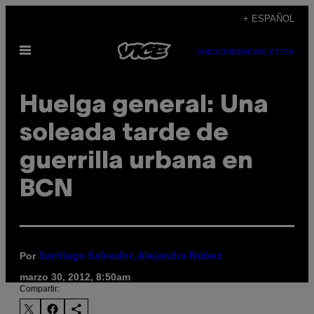
Saltar
+ ESPAÑOL
al
Abrir
contenido
SUBSCRIBE
NEWSLETTER
Menú
Huelga general: Una
soleada tarde de
guerrilla urbana en
BCN
Por
Santiago Salvador, Alejandra Núñez
marzo 30, 2012, 8:50am
Compartir: