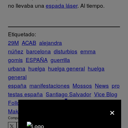
no llevaba una
espada láser
. Al tiempo.
Etiquetado:
29M
ACAB
alejandra
núñez
barcelona
disturbios
emma
gomis
ESPAÑA
guerrilla
urbana
huelga
huelga general
huelga
general
españa
manifestaciones
Mossos
News
pro
testas españa
Santiago Salvador
Vice Blog
Follow Us On Discover
×
Make Us Preferred In Top Stories
Compartir: