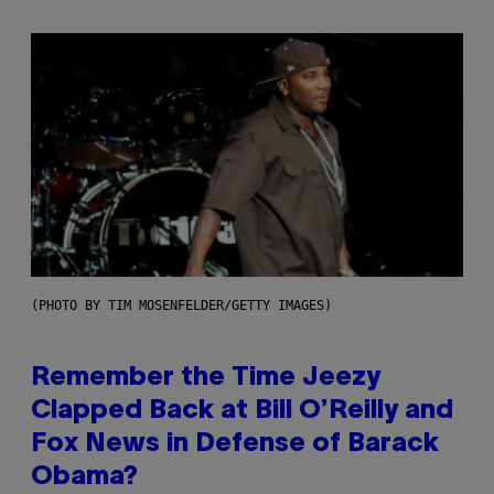
(PHOTO BY TIM MOSENFELDER/GETTY IMAGES)
Remember the Time Jeezy
Clapped Back at Bill O’Reilly and
Fox News in Defense of Barack
Obama?