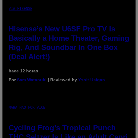
VIA HISENSE
Hisense’s New U6SF Pro TV Is
Basically a Home Theater, Gaming
Rig, And Soundbar In One Box
(Deal Alert!)
hace 12 horas
Por
Sam Watanuki
| Reviewed by
Ysolt Usigan
MAHA HAQ FOR VICE
Cycling Frog’s Tropical Punch
THC Seltzer Is Like an Adult Capri