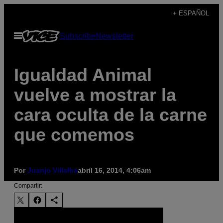
Saltar
+ ESPAÑOL
al
Abrir
Subscribe
Newsletter
contenido
Menú
Igualdad Animal
vuelve a mostrar la
cara oculta de la carne
que comemos
Por
Juanjo Villalba
abril 16, 2014, 4:06am
Compartir: