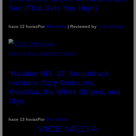
Sun (That Gets You High)
hace 12 horas
Por
Maha Haq
| Reviewed by
Ysolt Usigan
PHOTO BY NICK LAHAM/GETTY IMAGES
‘Madden NFL 27’ Soundtrack
Includes Ozzy Osbourne,
Metallica, the White Stripes, and
Styx
hace 13 horas
Por
Dan Milam
VICE
MEDIA