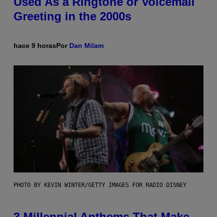
Used As a Ringtone or Voicemail
Greeting in the 2000s
hace 9 horas
Por
Dan Milam
PHOTO BY KEVIN WINTER/GETTY IMAGES FOR RADIO DISNEY
3 Millennial Anthems That Make