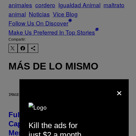
animales
cordero
Igualdad Animal
maltrato
animal
Noticias
Vice Blog
Follow Us On Discover
Make Us Preferred In Top Stories
Compartir:
MÁS DE LO MISMO
×
IMAGE: NICK DOVE
Fully-Automated Luxury Space
Capitalism—This Week on VICE:
Kill the ads for
Members Only
just $2 a month