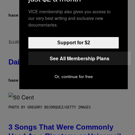
VICE membership also gives you access to
hace 2 horas
Por
Emma Garland
our very best writing and exclusive new
documentaries.
ILLUSTRATION BY REESA.
Support for $2
See All Membership Plans
Daily Horoscope: August 7, 2026
Or, continue for free
hace 4 horas
Por
Ashley Fike
PHOTO BY GREGORY BOJORQUEZ/GETTY IMAGES
3 Songs That Were Commonly