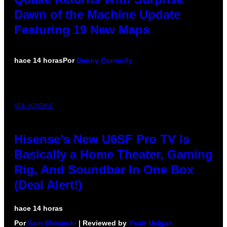
Dawn of the Machine Update
Featuring 19 New Maps
hace 14 horas
Por
Denny Connolly
VIA HISENSE
Hisense’s New U6SF Pro TV Is
Basically a Home Theater, Gaming
Rig, And Soundbar In One Box
(Deal Alert!)
hace 14 horas
Por
Sam Watanuki
| Reviewed by
Ysolt Usigan