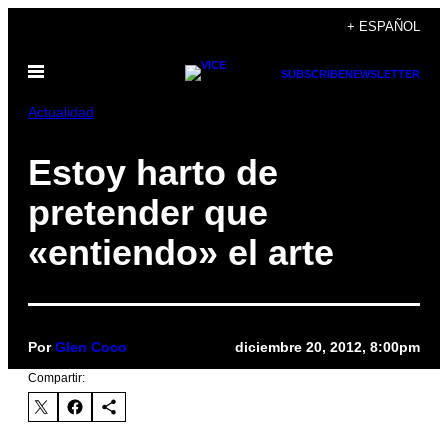
Saltar
+ ESPAÑOL
al
Abrir
contenido
SUBSCRIBE
NEWSLETTER
Menú
Actualidad
Estoy harto de
pretender que
«entiendo» el arte
Por
Glen Coco
diciembre 20, 2012, 8:00pm
Compartir: