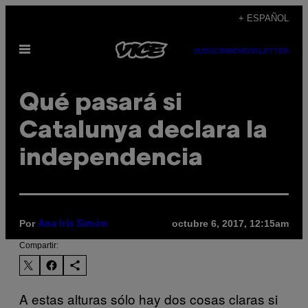
Saltar
+ ESPAÑOL
al
Abrir
contenido
SUBSCRIBE
NEWSLETTER
Menú
Qué pasará si
Catalunya declara la
independencia
Por
octubre 6, 2017, 12:15am
Ana Iris Simón
Compartir:
A estas alturas sólo hay dos cosas claras si