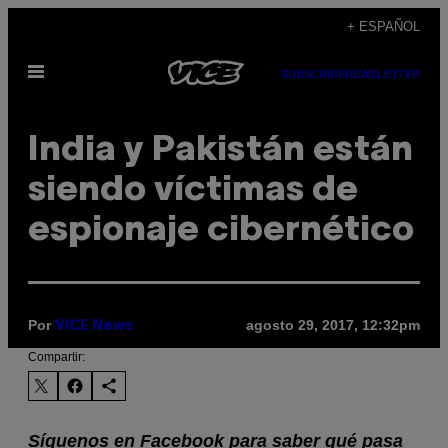
Saltar
+ ESPAÑOL
al
Abrir
contenido
SUBSCRIBE
NEWSLETTER
Menú
India y Pakistán están
siendo víctimas de
espionaje cibernético
Por
agosto 29, 2017, 12:32pm
VICE News
Compartir:
Síguenos en Facebook para saber qué pasa