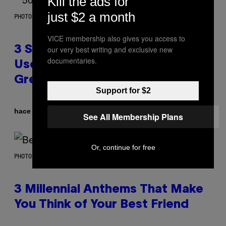
Kill the ads for
just $2 a month
PHOTO BY GREGORY BOJORQUEZ/GETTY IMAGES
VICE membership also gives you access to
our very best writing and exclusive new
3 Songs That Were Commonly
documentaries.
Used As a Ringtone or Voicemail
Greeting in the 2000s
Support for $2
Por
hace 2 horas
Dan Milam
See All Membership Plans
Or, continue for free
PHOTO BY KEVIN WINTER/GETTY IMAGES FOR RADIO DISNEY
3 Millennial Anthems That Make
You Think of Your Best Friend