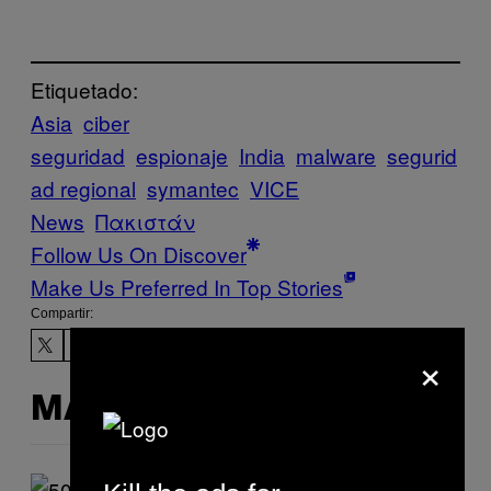
Etiquetado:
Asia
ciber
seguridad
espionaje
India
malware
segurid
ad regional
symantec
VICE
News
Πακιστάν
Follow Us On Discover
Make Us Preferred In Top Stories
Compartir:
×
MÁS DE LO MISMO