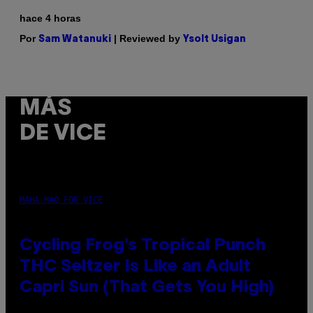
hace 4 horas
Por
| Reviewed by
Sam Watanuki
Ysolt Usigan
MÁS
DE VICE
MAHA HAQ FOR VICE
Cycling Frog’s Tropical Punch
THC Seltzer Is Like an Adult
Capri Sun (That Gets You High)