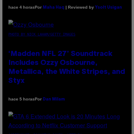
Por
| Reviewed by
hace 4 horas
Maha Haq
Ysolt Usigan
PHOTO BY NICK LAHAM/GETTY IMAGES
‘Madden NFL 27’ Soundtrack
Includes Ozzy Osbourne,
Metallica, the White Stripes, and
Styx
Por
hace 5 horas
Dan Milam