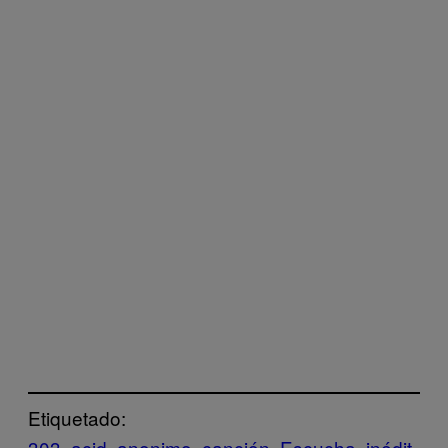
Etiquetado:
303
acid
anonimo
canción
Escucha
inédit