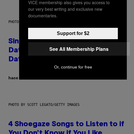
VICE membership also gives you access to
our very best writing and exclusive new
documentaries.
PHOTO: PIXELSEFFECT / GETTY IMAGES
Support for $2
Singles Are Ditching Expensive
See All Membership Plans
Dates for ‘Infladating,’ and a
Dating Expert Has Thoughts
Or, continue for free
Por
hace 3 horas
Sammi Caramela
PHOTO BY SCOTT LEGATO/GETTY IMAGES
4 Shoegaze Songs to Listen to if
You Don’t Know if You Like