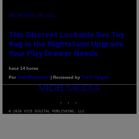
SAM WATANUKI FOR VICE
This Discreet Lockable Sex Toy
Bag Is the Nightstand Upgrade
Your Play Drawer Needs
hace 14 horas
Por
| Reviewed by
Sam Watanuki
Ysolt Usigan
VICE
MEDIA
INSTAGRAM
TIKTOK
YOUTUBE
© 2026 VICE DIGITAL PUBLISHING, LLC