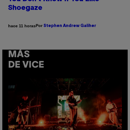
Shoegaze
Por
hace 11 horas
Stephen Andrew Galiher
MÁS
DE VICE