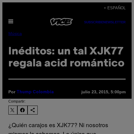
Saltar
+ ESPAÑOL
al
Abrir
contenido
SUBSCRIBE
NEWSLETTER
Menú
Música
Inéditos: un tal XJK77
regala acid romántico
Por
julio 23, 2015, 5:00pm
Thump Colombia
Compartir:
¿Quién carajos es XJK77? Ni nosotros
mismos lo sabemos. Lo único que