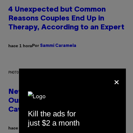
4 Unexpected but Common
Reasons Couples End Up in
Therapy, According to an Expert
Por
hace 1 hora
Sammi Caramela
PHOTO: CSA-PRINTSTOCK / GETTY IMAGES
×
New Study Reveals We Still Pick
Our Friends the Same Way
Cavemen Did
Kill the ads for
just $2 a month
Por
hace 2 horas
Luis Prada