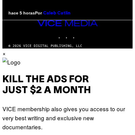
Por
hace 5 horas
Caleb Catlin
VICE
MEDIA
INSTAGRAM
TIKTOK
YOUTUBE
© 2026 VICE DIGITAL PUBLISHING, LLC
×
KILL THE ADS FOR
JUST $2 A MONTH
VICE membership also gives you access to our
very best writing and exclusive new
documentaries.