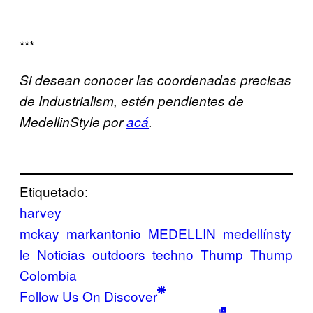
***
Si desean conocer las coordenadas precisas
de Industrialism, estén pendientes de
MedellinStyle por
acá
.
Etiquetado:
harvey
mckay
markantonio
MEDELLIN
medellínsty
le
Noticias
outdoors
techno
Thump
Thump
Colombia
Follow Us On Discover