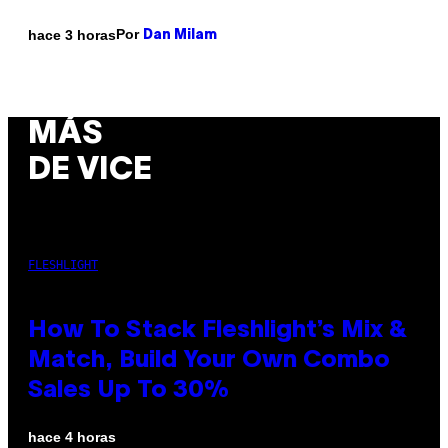
Por
hace 3 horas
Dan Milam
MÁS
DE VICE
FLESHLIGHT
How To Stack Fleshlight’s Mix &
Match, Build Your Own Combo
Sales Up To 30%
hace 4 horas