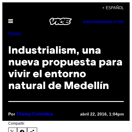
Saltar
+ ESPAÑOL
al
Abrir
contenido
SUBSCRIBE
NEWSLETTER
Menú
Música
Industrialism, una
nueva propuesta para
vivir el entorno
natural de Medellín
Por
abril 22, 2016, 1:04pm
Thump Colombia
Compartir: