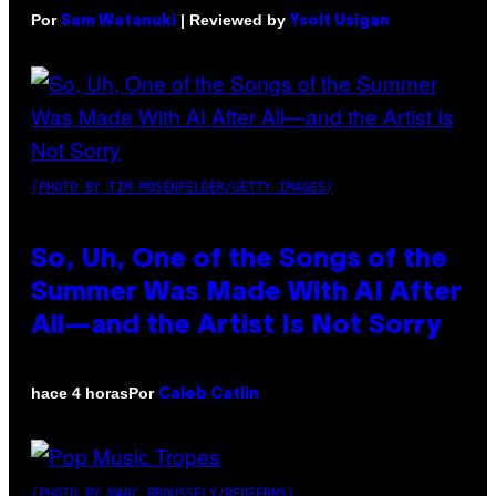
Por
| Reviewed by
Sam Watanuki
Ysolt Usigan
(PHOTO BY TIM MOSENFELDER/GETTY IMAGES)
So, Uh, One of the Songs of the
Summer Was Made With AI After
All—and the Artist Is Not Sorry
Por
hace 4 horas
Caleb Catlin
(PHOTO BY MARC BROUSSELY/REDFERNS)