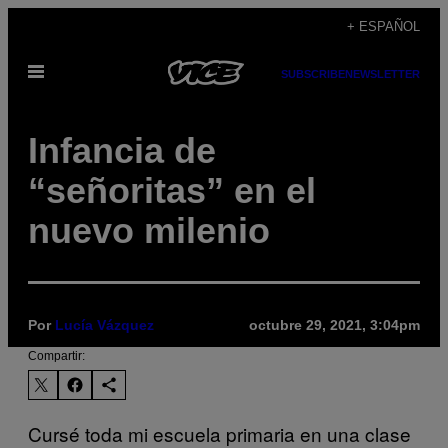
Saltar
+ ESPAÑOL
al
Abrir
contenido
SUBSCRIBE
NEWSLETTER
Menú
Infancia de
“señoritas” en el
nuevo milenio
Por
Lucía Vázquez
octubre 29, 2021, 3:04pm
Compartir:
Cursé toda mi escuela primaria en una clase