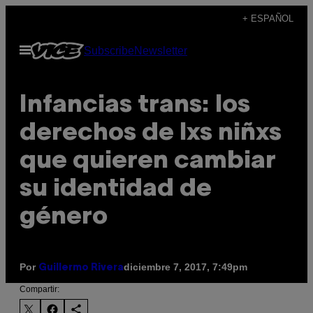
Saltar
+ ESPAÑOL
al
Abrir
Subscribe
Newsletter
contenido
Menú
Infancias trans: los
derechos de lxs niñxs
que quieren cambiar
su identidad de
género
Por
diciembre 7, 2017, 7:49pm
Guillermo Rivera
Compartir: