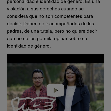
personalidad e identidad de género. Es una
violación a sus derechos cuando se
considera que no son competentes para
decidir. Deben de ir acompañados de los
padres, de una tutela, pero no quiere decir
que no se les permita opinar sobre su
identidad de género.
P
l
a
y
v
i
d
e
o