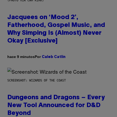
(PHOTO VIA CAM KIRK)
Jacquees on ‘Mood 2’,
Fatherhood, Gospel Music, and
Why Simping Is (Almost) Never
Okay [Exclusive]
Por
hace 9 minutos
Caleb Catlin
SCREENSHOT: WIZARDS OF THE COAST
Dungeons and Dragons – Every
New Tool Announced for D&D
Beyond