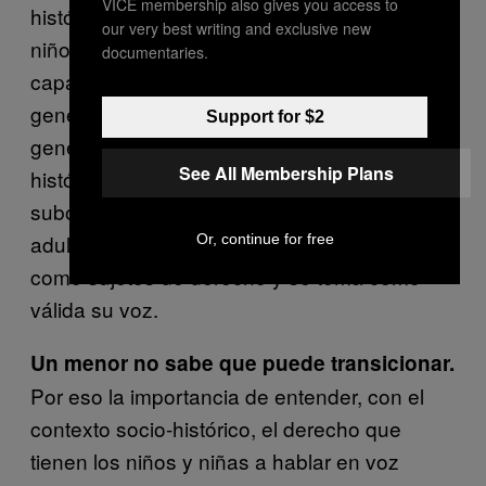
VICE membership also gives you access to
histórico nuevo en donde, por supuesto, los
our very best writing and exclusive new
niños, niñas y adolescentes son seres
documentaries.
capaces de decidir sobre su propia identidad
genérica. No sólo en este tema, sino en
Support for $2
general. Hay que entender la evolución
See All Membership Plans
histórica de las infancias, que va de una
subordinación y dependencia hacia el mundo
adulto, a un lugar donde se les reconoce
Or, continue for free
como sujetos de derecho y se toma como
válida su voz.
Un menor no sabe que puede transicionar.
Por eso la importancia de entender, con el
contexto socio-histórico, el derecho que
tienen los niños y niñas a hablar en voz