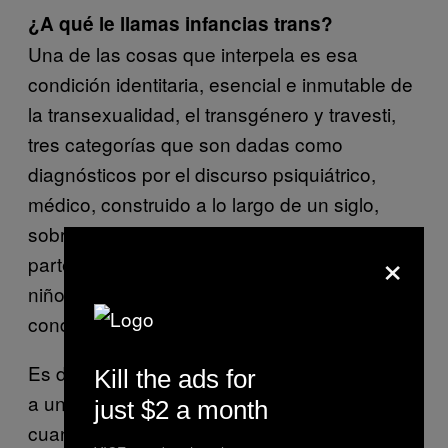
¿A qué le llamas infancias trans?
Una de las cosas que interpela es esa
condición identitaria, esencial e inmutable de
la transexualidad, el transgénero y travesti,
tres categorías que son dadas como
diagnósticos por el discurso psiquiátrico,
médico, construido a lo largo de un siglo,
sobre todo en los últimos 60 años. La mayor
×
parte de las personas, cuando nominan a un
niño o niñas como trans, afirman esa
condición identitaria, esencial e inmutable.
Es decir, que pasaría de ser un infante trans,
Kill the ads for
a un adolescente y luego a un adulto trans,
just $2 a month
cuando enfrentamos un contexto socio-