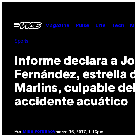
Saltar
al
contenido
Abrir
Magazine
Pulse
Life
Tech
M
Menú
Sports
Informe declara a J
Fernández, estrella 
Marlins, culpable de
accidente acuático
Por
marzo 16, 2017, 1:13pm
Mike Vorkunov