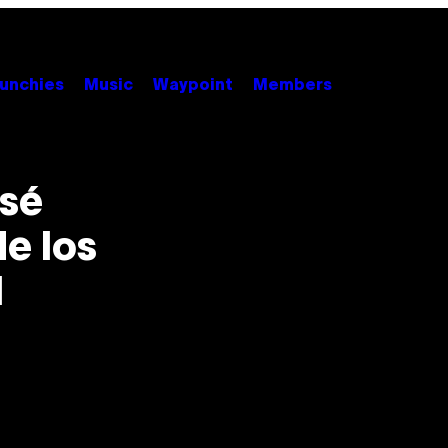
unchies
Music
Waypoint
Members
osé
de los
l