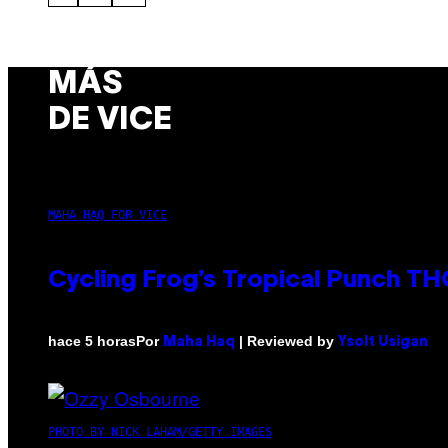
MÁS
DE VICE
MAHA HAQ FOR VICE
Cycling Frog’s Tropical Punch THC
Por
| Reviewed by
hace 5 horas
Maha Haq
Ysolt Usigan
PHOTO BY NICK LAHAM/GETTY IMAGES