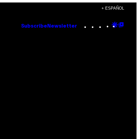
+ ESPAÑOL
Instagram
TikTok
YouTube
Google
Goog
Subscribe
Newsletter
Discove
Top
Posts