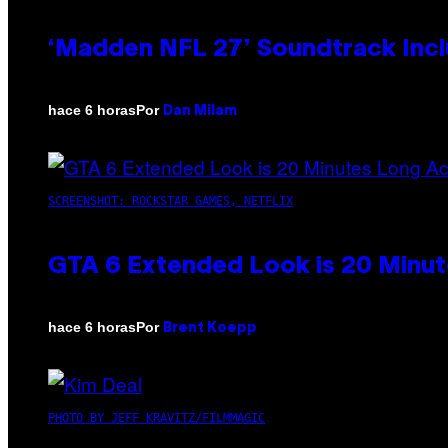
‘Madden NFL 27’ Soundtrack Inclu
Por
hace 6 horas
Dan Milam
SCREENSHOT: ROCKSTAR GAMES, NETFLIX
GTA 6 Extended Look is 20 Minut
Por
hace 6 horas
Brent Koepp
PHOTO BY JEFF KRAVITZ/FILMMAGIC