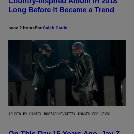
Country-Inspired Album in 2018
Long Before It Became a Trend
hace 2 horas
Por
Caleb Catlin
(PHOTO BY DANIEL BOCZARSKI/GETTY IMAGES FOR VEVO)
On This Day 15 Years Ago, Jay-Z