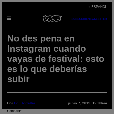
Saltar
+ ESPAÑOL
al
Abrir
contenido
SUBSCRIBE
NEWSLETTER
Menú
No des pena en
Instagram cuando
vayas de festival: esto
es lo que deberías
subir
Por
Pol Rodellar
junio 7, 2019, 12:00am
Compartir: