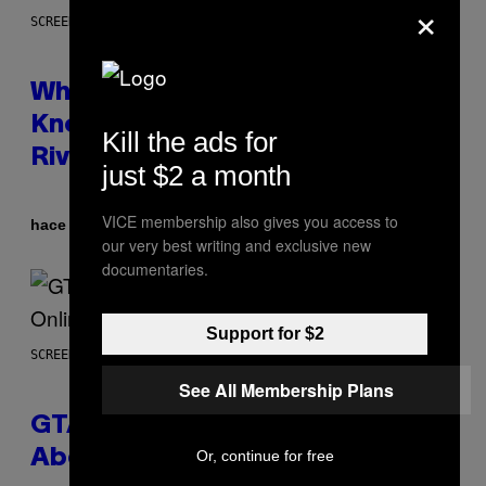
×
SCREENSHOT: NETEASE
Who Is The Hood? Everything To
Know About The Newest Marvel
Kill the ads for
Rivals Character
just $2 a month
VICE membership also gives you access to
Por
hace 54 minutos
Denny Connolly
our very best writing and exclusive new
documentaries.
Support for $2
SCREENSHOT: ROCKSTAR GAMES
See All Membership Plans
GTA 6 Gets Concerning Update
Or, continue for free
About GTA Online Release Date