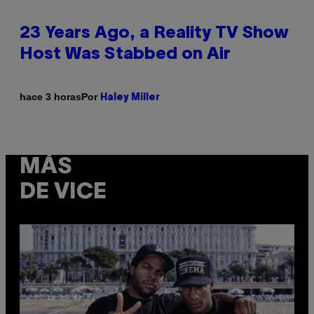
23 Years Ago, a Reality TV Show
Host Was Stabbed on Air
Por
hace 3 horas
Haley Miller
MÁS
DE VICE