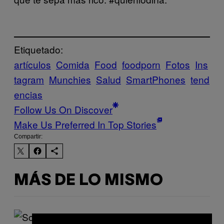
Etiquetado:
artículos
Comida
Food
foodporn
Fotos
Ins
tagram
Munchies
Salud
SmartPhones
tend
encias
Follow Us On Discover
Make Us Preferred In Top Stories
Compartir:
MÁS DE LO MISMO