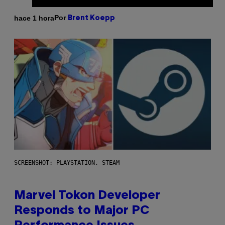
Por
hace 1 hora
Brent Koepp
SCREENSHOT: PLAYSTATION, STEAM
Marvel Tokon Developer
Responds to Major PC