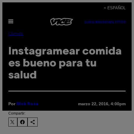
Saltar
+ ESPAÑOL
al
Abrir
contenido
SUBSCRIBE
NEWSLETTER
Menú
Comida
Instagramear comida
es bueno para tu
salud
Por
marzo 22, 2016, 4:00pm
Nick Rose
Compartir: