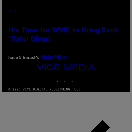
PHOTO: E!
It’s Time for WWE to Bring Back
‘Total Divas’
Por
hace 5 horas
Haley Miller
VICE
MEDIA
INSTAGRAM
TIKTOK
YOUTUBE
© 2026 VICE DIGITAL PUBLISHING, LLC