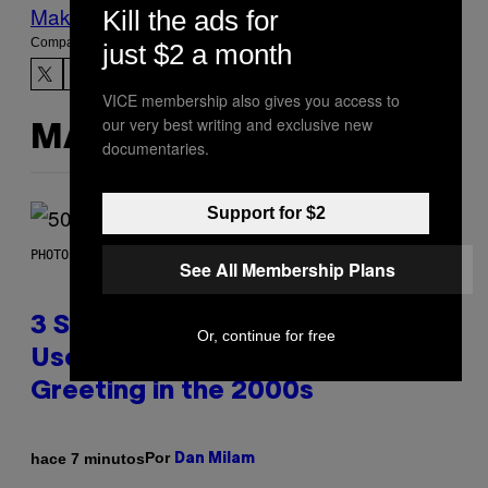
Make Us Preferred In Top Stories
Kill the ads for
Compartir:
just $2 a month
VICE membership also gives you access to
our very best writing and exclusive new
MÁS DE LO MISMO
documentaries.
Support for $2
PHOTO BY GREGORY BOJORQUEZ/GETTY IMAGES
See All Membership Plans
3 Songs That Were Commonly
Or, continue for free
Used As a Ringtone or Voicemail
Greeting in the 2000s
Por
hace 7 minutos
Dan Milam