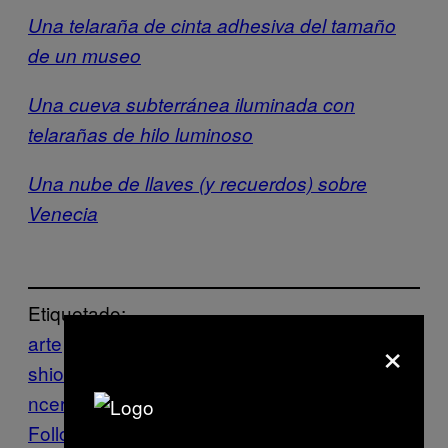
Una telaraña de cinta adhesiva del tamaño
de un museo
Una cueva subterránea iluminada con
telarañas de hilo luminoso
Una nube de llaves (y recuerdos) sobre
Venecia
Etiquetado:
×
arte
Berlin Art Week
Blain Southern
chiharu
shiota
Creators
Instalación
instalaciones
U
ncertain Journey
Follow Us On Discover