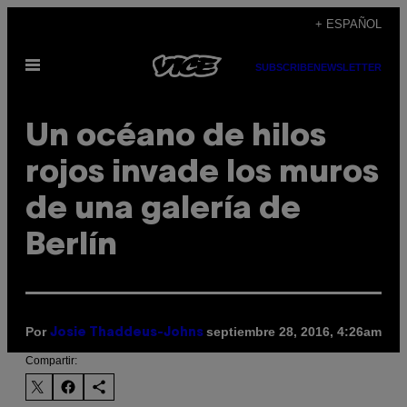
Saltar
+ ESPAÑOL
al
Abrir
contenido
SUBSCRIBE
NEWSLETTER
Menú
Un océano de hilos
rojos invade los muros
de una galería de
Berlín
Por
septiembre 28, 2016, 4:26am
Josie Thaddeus-Johns
Compartir: