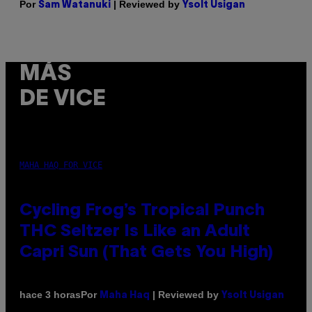
Por
| Reviewed by
Sam Watanuki
Ysolt Usigan
MÁS
DE VICE
MAHA HAQ FOR VICE
Cycling Frog’s Tropical Punch
THC Seltzer Is Like an Adult
Capri Sun (That Gets You High)
Por
| Reviewed by
hace 3 horas
Maha Haq
Ysolt Usigan