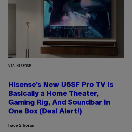
VIA HISENSE
Hisense’s New U6SF Pro TV Is
Basically a Home Theater,
Gaming Rig, And Soundbar In
One Box (Deal Alert!)
hace 2 horas