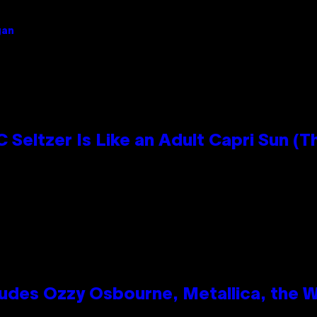
gan
 Seltzer Is Like an Adult Capri Sun (T
des Ozzy Osbourne, Metallica, the Wh