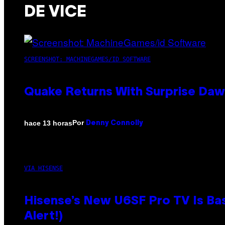
DE VICE
SCREENSHOT: MACHINEGAMES/ID SOFTWARE
Quake Returns With Surprise Da
Por
hace 13 horas
Denny Connolly
VIA HISENSE
Hisense’s New U6SF Pro TV Is Bas
Alert!)