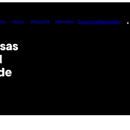
ies
Music
Waypoint
Members
Subscribe
Newsletter
osas
l
de