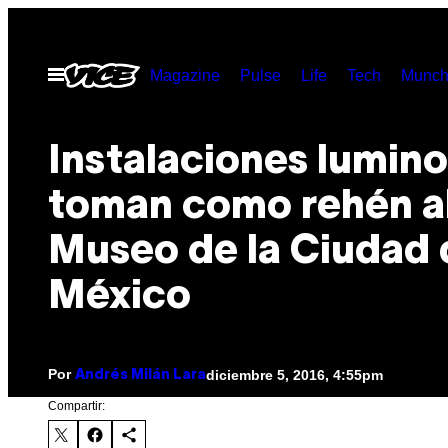
Saltar
al
Abrir
Magazine
Pulse
Life
Tech
Munch
contenido
Menú
Instalaciones lumin
toman como rehén a
Museo de la Ciudad 
México
Por
diciembre 5, 2016, 4:55pm
Andrés Milán Lara
Compartir: