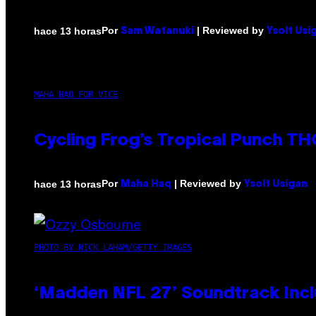
Por
| Reviewed by
hace 13 horas
Sam Watanuki
Ysolt Usi
MAHA HAQ FOR VICE
Cycling Frog’s Tropical Punch THC
Por
| Reviewed by
hace 13 horas
Maha Haq
Ysolt Usigan
PHOTO BY NICK LAHAM/GETTY IMAGES
‘Madden NFL 27’ Soundtrack Inclu