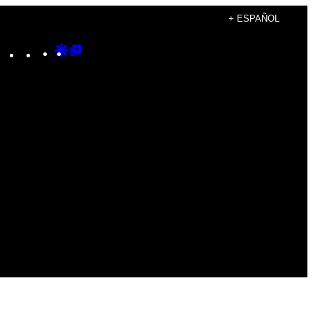
+ ESPAÑOL
Instagram
TikTok
YouTube
Google
Google
Discover
Top
Posts