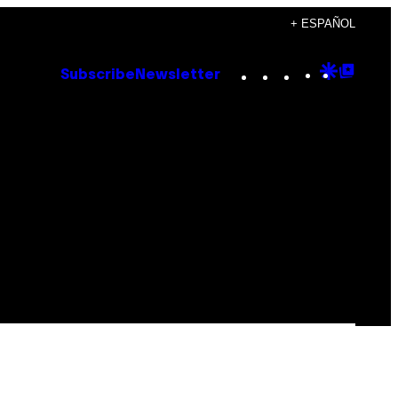
+ ESPAÑOL
Instagram
TikTok
YouTube
Google
Goog
Subscribe
Newsletter
Discove
Top
Posts