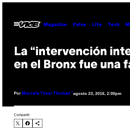
Saltar
al
contenido
Abrir
Magazine
Pulse
Life
Tech
M
Menú
La “intervención int
en el Bronx fue una f
Por
agosto 23, 2016, 2:00pm
Marcela Tovar Thomas *
Compartir: