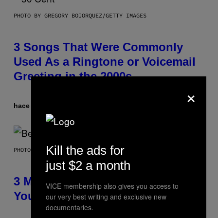
PHOTO BY GREGORY BOJORQUEZ/GETTY IMAGES
3 Songs That Were Commonly
Used As a Ringtone or Voicemail
Greeting in the 2000s
×
hace 6 horas
Por
Dan Milam
Kill the ads for
PHOTO BY KEVIN WINTER/GETTY IMAGES FOR RADIO DISNEY
just $2 a month
3 Millennial Anthems That Make
VICE membership also gives you access to
You Think of Your Best Friend
our very best writing and exclusive new
documentaries.