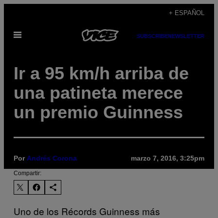
Saltar
+ ESPAÑOL
al
Abrir
contenido
SUBSCRIBE
NEWSLETTER
Menú
Ir a 95 km/h arriba de
una patineta merece
un premio Guinness
Por
Andrés Corona
marzo 7, 2016, 3:25pm
Compartir:
Uno de los Récords Guinness más