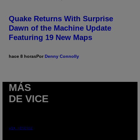
Quake Returns With Surprise
Dawn of the Machine Update
Featuring 19 New Maps
hace 8 horas
Por
Denny Connolly
MÁS
DE VICE
VIA HISENSE