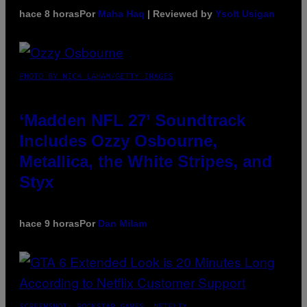
hace 8 horas
Por
Maha Haq
| Reviewed by
Ysolt Usigan
PHOTO BY NICK LAHAM/GETTY IMAGES
‘Madden NFL 27’ Soundtrack
Includes Ozzy Osbourne,
Metallica, the White Stripes, and
Styx
hace 9 horas
Por
Dan Milam
SCREENSHOT: ROCKSTAR GAMES, NETFLIX