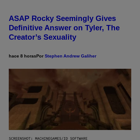
ASAP Rocky Seemingly Gives
Definitive Answer on Tyler, The
Creator’s Sexuality
hace 8 horas
Por
Stephen Andrew Galiher
SCREENSHOT: MACHINEGAMES/ID SOFTWARE