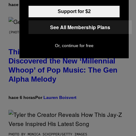
hace 6 horas
Por
Lauren Boisvert
Support for $2
See All Membership Plans
(PHOTO BY TAYLOR HILL/GETTY IMAGES)
Or, continue for free
This Researcher Accidentally
Discovered the New ‘Millennial
Whoop’ of Pop Music: The Gen
Alpha Melody
hace 6 horas
Por
Lauren Boisvert
PHOTO BY MONICA SCHIPPER/GETTY IMAGES