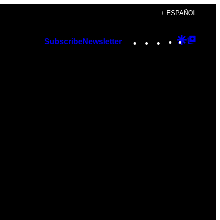
+ ESPAÑOL
Instagram
TikTok
YouTube
Google
Googl
Subscribe
Newsletter
Discover
Top
Posts