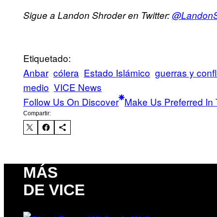
Sigue a Landon Shroder en Twitter:
@LandonS
Etiquetado:
Anbar
cólera
Estado Islámico
guerras y confl
medio
VICE News
Follow Us On Discover
Make Us Preferred In 
Compartir:
MÁS
DE VICE