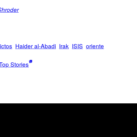
hroder
ictos
Haider al-Abadi
Irak
ISIS
oriente
Top Stories