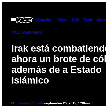
Saltar
al
contenido
Abrir
Magazine
Pulse
Life
Tech
Munc
Menú
VICE World News
Irak está combatiend
ahora un brote de có
además de a Estado
Islámico
Por
Landon Shroder
septiembre 25, 2015, 1:30am