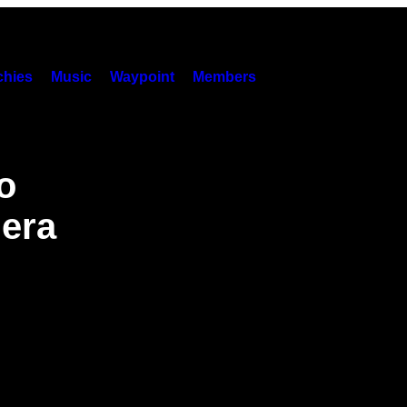
hies
Music
Waypoint
Members
o
lera