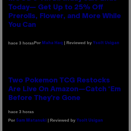
Today— Get Up to 25% Off
Prerolls, Flower, and More While
You Can
Por
| Reviewed by
hace 3 horas
Maha Haq
Ysolt Usigan
Two Pokemon TCG Restocks
Are Live On Amazon—Catch ‘Em
Before They’re Gone
hace 3 horas
Por
| Reviewed by
Sam Watanuki
Ysolt Usigan