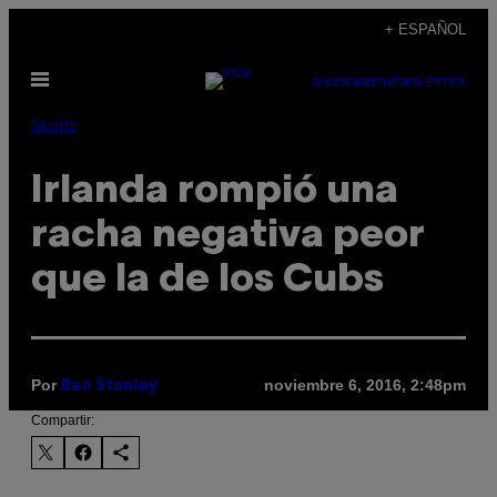
Saltar
+ ESPAÑOL
al
Abrir
contenido
SUBSCRIBE
NEWSLETTER
Menú
Sports
Irlanda rompió una
racha negativa peor
que la de los Cubs
Por
noviembre 6, 2016, 2:48pm
Ben Stanley
Compartir: