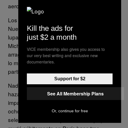
aeropuerto.
Los medios especializados en rugby en
Kill the ads for
Nueva Zelanda también han estado bajo la
just $2 a month
lupa, ya que el entrenador australiano
Michael Cheika los describió como
VICE membership also gives you access to
arragantes, después de que un periódico kiwi
our very best writing and exclusive new
documentaries.
lo mostrara como un payaso después de un
partido reciente.
Support for $2
Nada de esto, sin embargo, debe restar a la
hazaña irlandesa, quienes miraron
See All Membership Plans
impasibles la haka All Black formando un
ocho en el campo, en tributo a su ex
Or, continue for free
seleccionado Anthony «Axel» Foley, que