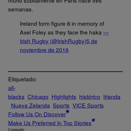
murió súbitamente en París hace tres
semanas.
Ireland form figure 8 in memory of
Axel Foley as they face the haka
—
Irish Rugby (@IrishRugby)
5 de
noviembre de 2016
Etiquetado:
all-
blacks
Chicago
Highlights
histórico
Irlanda
Nueva Zelanda
Sports
VICE Sports
Follow Us On Discover
Make Us Preferred In Top Stories
Compartir: