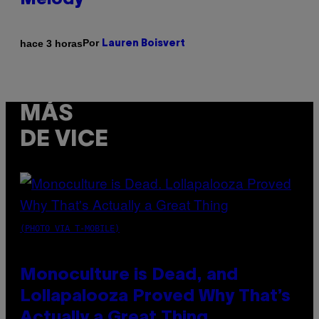
Melody
Por
hace 3 horas
Lauren Boisvert
MÁS
DE VICE
(PHOTO VIA T-MOBILE)
Monoculture is Dead, and
Lollapalooza Proved Why That’s
Actually a Great Thing