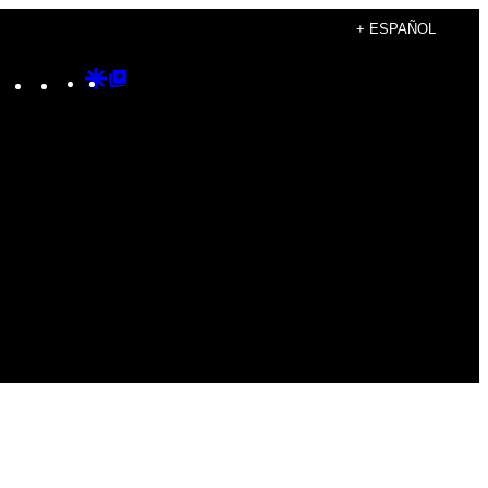
+ ESPAÑOL
Instagram
TikTok
YouTube
Google
Google
Discover
Top
Posts