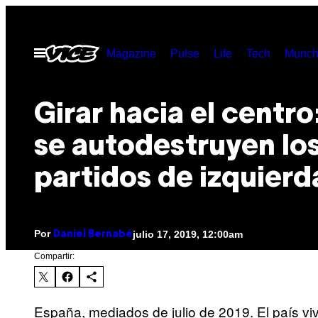
Saltar
al
Abrir
Magazine
Pulse
Life
Tech
Munch
contenido
Menú
Girar hacia el centro:
se autodestruyen lo
partidos de izquierd
Por
julio 17, 2019, 12:00am
Daniel Bernabé
Compartir:
España, mediados de julio de 2019. El país viv