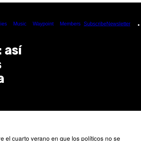
ies
Music
Waypoint
Members
Subscribe
Newsletter
 así
s
a
e el cuarto verano en que los políticos no se