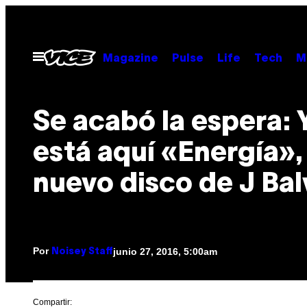
Saltar
al
contenido
Abrir
Magazine
Pulse
Life
Tech
M
Menú
Se acabó la espera: 
está aquí «Energía», 
nuevo disco de J Bal
Por
junio 27, 2016, 5:00am
Noisey Staff
Compartir: