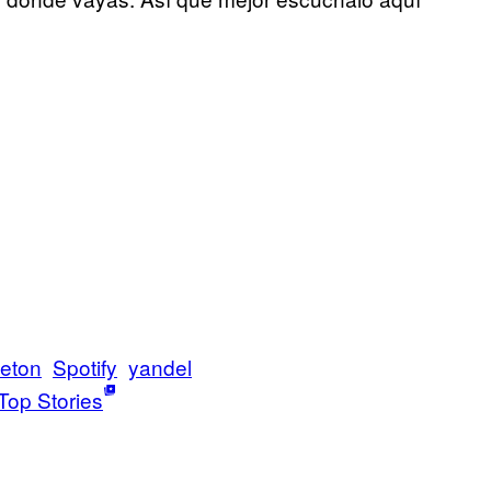
eton
Spotify
yandel
Top Stories