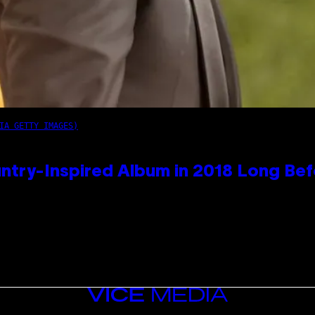
IA GETTY IMAGES)
ntry-Inspired Album in 2018 Long Bef
VICE
MEDIA