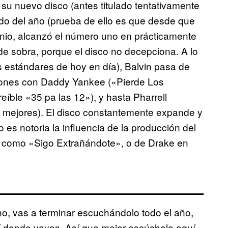
, su nuevo disco (antes titulado tentativamente
do del año (prueba de ello es que desde que
unio, alcanzó el número uno en prácticamente
e sobra, porque el disco no decepciona. A lo
s estándares de hoy en día), Balvin pasa de
iones con Daddy Yankee («Pierde Los
eíble «35 pa las 12»), y hasta Pharrell
as mejores). El disco constantemente expande y
o es notoria la influencia de la producción del
s como «Sigo Extrañándote», o de Drake en
no, vas a terminar escuchándolo todo el año,
lí donde vayas. Así que mejor escúchalo aquí