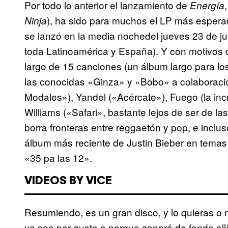
Por todo lo anterior el lanzamiento de
Energía
), ha sido para muchos el LP más espera
Ninja
se lanzó en la media nochedel jueves 23 de j
toda Latinoamérica y España). Y con motivos d
largo de 15 canciones (un álbum largo para lo
las conocidas «Ginza» y «Bobo» a colaborac
Modales»), Yandel («Acércate»), Fuego (la incr
Williams («Safari», bastante lejos de ser de l
borra fronteras entre reggaetón y pop, e inclus
álbum más reciente de Justin Bieber en tema
«35 pa las 12».
VIDEOS BY VICE
Resumiendo, es un gran disco, y lo quieras o 
ya sea por gusto o porque sonará de fondo al