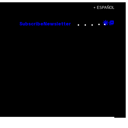
+ ESPAÑOL
Instagram
TikTok
YouTube
Google
Goog
Subscribe
Newsletter
Discove
Top
Posts