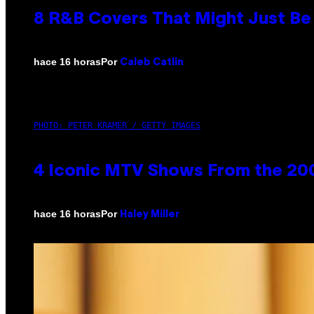
8 R&B Covers That Might Just Be 
Por
hace 16 horas
Caleb Catlin
PHOTO: PETER KRAMER / GETTY IMAGES
4 Iconic MTV Shows From the 200
Por
hace 16 horas
Haley Miller