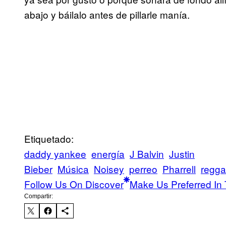
abajo y báilalo antes de pillarle manía.
Etiquetado:
daddy yankee
energía
J Balvin
Justin
Bieber
Música
Noisey
perreo
Pharrell
regga
Follow Us On Discover
Make Us Preferred In 
Compartir: