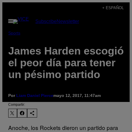
Saltar
+ ESPAÑOL
al
Abrir
Subscribe
Newsletter
contenido
Menú
Sports
James Harden escogió
el peor día para tener
un pésimo partido
Por
Liam Daniel Pierce
mayo 12, 2017, 11:47am
Compartir:
Anoche, los Rockets dieron un partido para