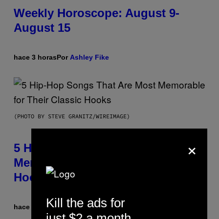
Weekly Horoscope: August 9-
August 15
hace 3 horas
Por
Ashley Fike
(PHOTO BY STEVE GRANITZ/WIREIMAGE)
×
5 Hip-Hop Songs That Are Most
Memorable for Their Classic
Hooks
Kill the ads for
hace 10 horas
Por
Caleb Catlin
just $2 a month