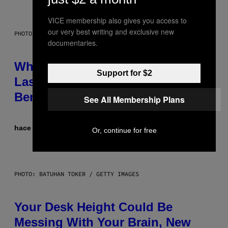
VICE membership also gives you access to
our very best writing and exclusive new
PHOTO: NASA; DR PIXEL / GETTY IMAGES
documentaries.
Why NASA Wants to Send a
Support for $2
Laser-Powered Drone Into Caves
Beneath the Moon
See All Membership Plans
hace 10 horas
Por
Luis Prada
Or, continue for free
PHOTO: BATUHAN TOKER / GETTY IMAGES
Your Desk Height Could Be
Messing With Your Brain, New