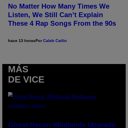
No Matter How Many Times We
Listen, We Still Can’t Explain
These 4 Rap Songs From the 90s
hace 13 horas
Por
Caleb Catlin
MÁS
DE VICE
SCREENSHOT: UBISOFT
Ghost Recon Wildlands Upgrade