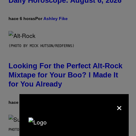
Daily Horoscope: August 6, 2026
hace 6 horas
Por
Ashley Fike
(PHOTO BY MICK HUTSON/REDFERNS)
Looking For the Perfect Alt-Rock
Mixtape for Your Boo? I Made It
for You Already
×
hace 11 horas
Por
Lauren Boisvert
PHOTO BY NIELS VAN IPEREN/GETTY IMAGES