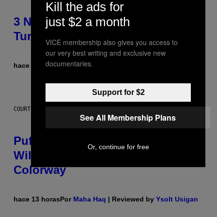
Kill the ads for
just $2 a month
3 No-Skip Britpop Albums
Turning 30 This Year
VICE membership also gives you access to
our very best writing and exclusive new
documentaries.
hace 12 horas
Por
Dan Milam
Support for $2
COURTESY OF PUFFCO
See All Membership Plans
Puffco Went Full Gamer With Its
Or, continue for free
Wild New Plasma Peak Pro
Colorway
hace 13 horas
Por
Maha Haq
| Reviewed by
Ysolt Usigan