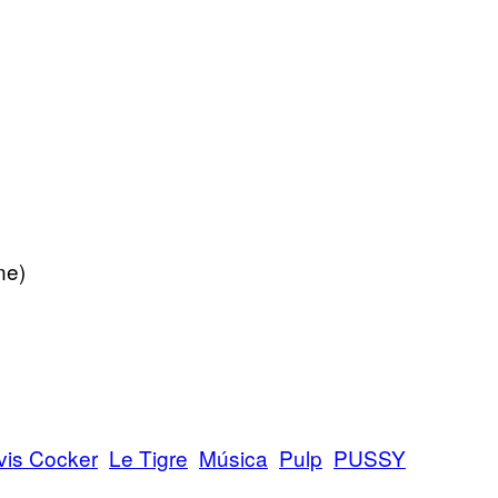
ne)
vis Cocker
Le Tigre
Música
Pulp
PUSSY