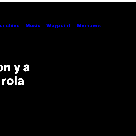
unchies
Music
Waypoint
Members
on y a
 rola