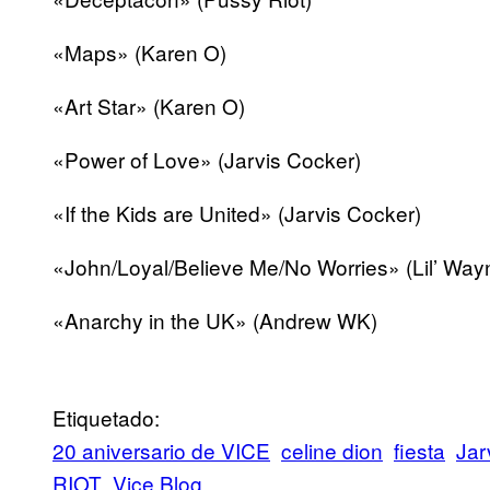
«Maps» (Karen O)
«Art Star» (Karen O)
«Power of Love» (Jarvis Cocker)
«If the Kids are United» (Jarvis Cocker)
«John/Loyal/Believe Me/No Worries» (Lil’ Way
«Anarchy in the UK» (Andrew WK)
Etiquetado:
20 aniversario de VICE
celine dion
fiesta
Jar
RIOT
Vice Blog