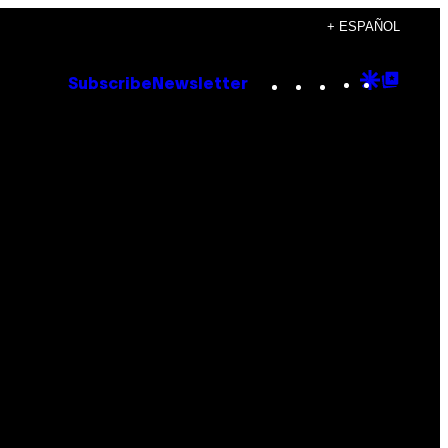
+ ESPAÑOL
Instagram
TikTok
YouTube
Google
Goog
Subscribe
Newsletter
Discove
Top
Posts