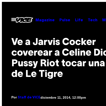
Saltar
al
contenido
Abrir
Magazine
Pulse
Life
Tech
M
Menú
Ve a Jarvis Cocker
coverear a Celine Di
Pussy Riot tocar una
de Le Tigre
Por
diciembre 11, 2014, 12:00pm
Staff de VICE