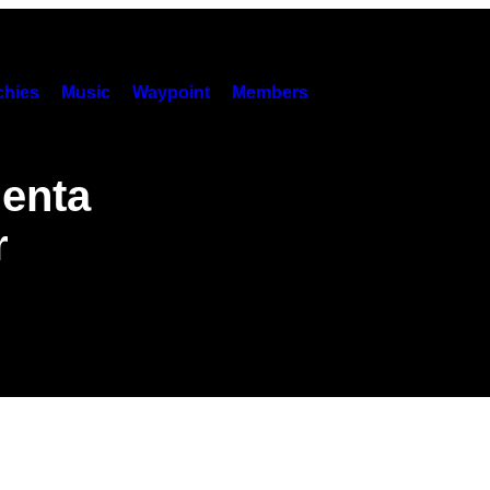
hies
Music
Waypoint
Members
uenta
r