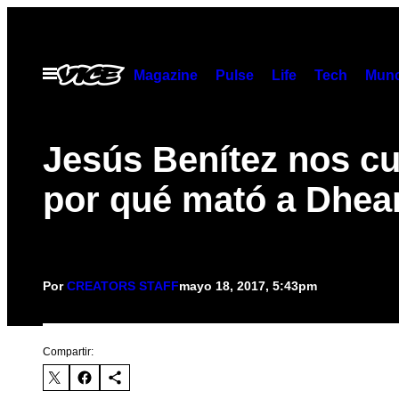
Saltar
al
contenido
Abrir
Magazine
Pulse
Life
Tech
Munc
Menú
Jesús Benítez nos c
por qué mató a Dhea
Por
CREATORS STAFF
mayo 18, 2017, 5:43pm
Compartir: