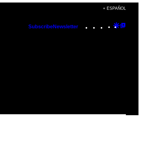
+ ESPAÑOL
Instagram
TikTok
YouTube
Google
Googl
Subscribe
Newsletter
Discover
Top
Posts